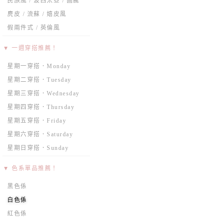
民族風 / 波西米亞 / 圖騰
麂皮 / 流蘇 / 嬉皮風
假兩件式 / 英倫風
▼ 一週穿搭推薦！
星期一穿搭．Monday
星期二穿搭．Tuesday
星期三穿搭．Wednesday
星期四穿搭．Thursday
星期五穿搭．Friday
星期六穿搭．Saturday
星期日穿搭．Sunday
▼ 色系單品推薦！
黑色係
白色係
紅色係