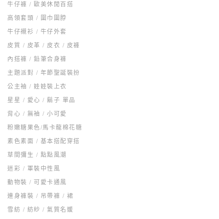
牛仔褲 / 歐美休閒百搭
高領套頭 / 圍巾圍脖
牛仔襯衫 / 牛仔外套
皮質 / 皮革 / 皮衣 / 皮褲
內搭褲 / 鉛筆合身褲
主題派對 / 年節聖誕裝扮
公主袖 / 娃娃裝上衣
星星 / 愛心 / 鬍子 單品
背心 / 無袖 / 小可愛
粉嫩糖果色/馬卡龍棉花糖
素色素面 / 基本搭配穿搭
草間彌生 / 點點風潮
迷彩 / 軍裝中性風
動物裝 / 可愛卡通風
連身褲裝 / 吊帶褲 / 裙
雪紡 / 紡紗 / 氣質名媛