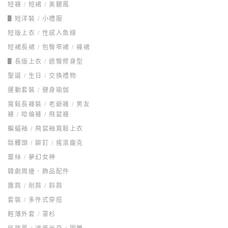
短褲 / 短裙 / 美腿風
▋短洋裝 / 小禮服
短版上衣 / 性感人魚線
短裙長裙 / 包臀窄裙 / 褲裙
▋長版上衣 / 遮臀修身型
聖誕 / 生日 / 交換禮物
運動套裝 / 健身瑜伽
寬鬆長褲裝 / 老爺褲 / 男友
褲 / 哈倫褲 / 飛鼠褲
蝙蝠袖 / 飛鼠袖寬鬆上衣
骷髏頭 / 鉚釘 / 搖滾龐克
蕾絲 / 夢幻女神
韓劇周邊．飾品配件
露肩 / 削肩 / 斜肩
套裝 / 多件式穿搭
輕薄外套 / 罩杉