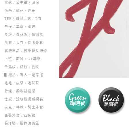
傘狀 / 公主袖 / 波浪
花朵 / 繡花 / 碎花
TEE / 圖案上衣 / T恤
牛仔 / 單寧 / 刷破
長版 / 森林系 / 慵懶風
風衣 / 大衣 / 長版外套
高腰單品 / 修身拉長線條
上班 / 面試 / OL套裝
千鳥紋 / 格紋 / 豹紋
▋襯衫 / 職人一週穿搭
毛毛 / 皮草 / 毛茸茸
針織 / 柔軟舒適感
性感 / 透明透膚透視裝
夾克 / 棒球 / 騎士外套
西裝外套 / 西裝褲
長洋裝 / 飄逸渡假風