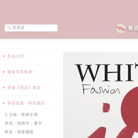
新
▼ 新品88折
▼ 顯瘦穿搭推薦！
▼ 限量【現貨】專區
▼ 穿搭推薦 / 時尚雜誌
七分袖 / 修飾手臂
拼接 / 假兩件 / 層次
條紋 / 視覺顯瘦