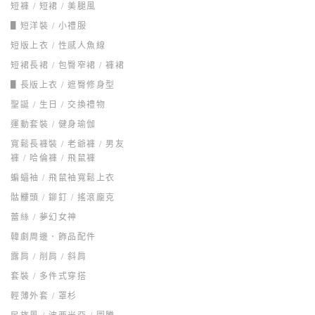
短褲 / 短裙 / 美腿風
▋短洋裝 / 小禮服
短版上衣 / 性感人魚線
短裙長裙 / 包臀窄裙 / 褲裙
▋長版上衣 / 遮臀修身型
聖誕 / 生日 / 交換禮物
運動套裝 / 健身瑜伽
寬鬆長褲裝 / 老爺褲 / 男友
褲 / 哈倫褲 / 飛鼠褲
蝙蝠袖 / 飛鼠袖寬鬆上衣
骷髏頭 / 鉚釘 / 搖滾龐克
蕾絲 / 夢幻女神
韓劇周邊．飾品配件
露肩 / 削肩 / 斜肩
套裝 / 多件式穿搭
輕薄外套 / 罩杉