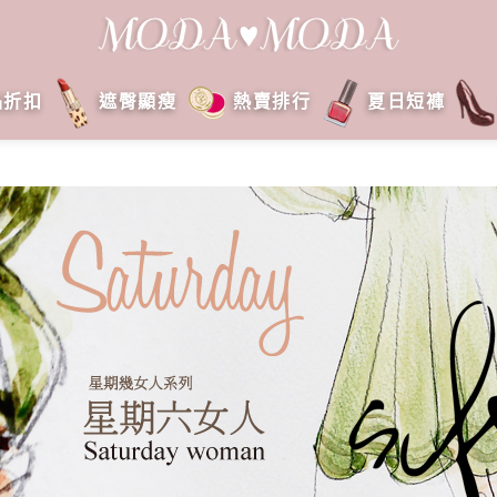
品折扣
遮臀顯瘦
熱賣排行
夏日短褲