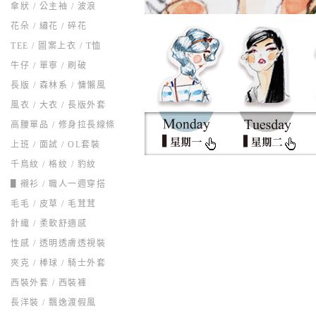
傘狀 / 公主袖 / 波浪
花朵 / 繡花 / 碎花
TEE / 圖案上衣 / T恤
牛仔 / 單寧 / 刷破
長版 / 森林系 / 慵懶風
風衣 / 大衣 / 長版外套
高腰單品 / 修身拉長線條
上班 / 面試 / OL套裝
千鳥紋 / 格紋 / 豹紋
▋襯衫 / 職人一週穿搭
毛毛 / 皮草 / 毛茸茸
針織 / 柔軟舒適感
性感 / 透明透膚透視裝
夾克 / 棒球 / 騎士外套
西裝外套 / 西裝褲
長洋裝 / 飄逸渡假風