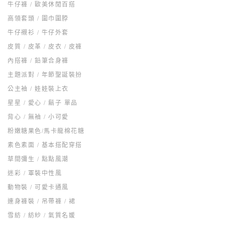
牛仔褲 / 歐美休閒百搭
高領套頭 / 圍巾圍脖
牛仔襯衫 / 牛仔外套
皮質 / 皮革 / 皮衣 / 皮褲
內搭褲 / 鉛筆合身褲
主題派對 / 年節聖誕裝扮
公主袖 / 娃娃裝上衣
星星 / 愛心 / 鬍子 單品
背心 / 無袖 / 小可愛
粉嫩糖果色/馬卡龍棉花糖
素色素面 / 基本搭配穿搭
草間彌生 / 點點風潮
迷彩 / 軍裝中性風
動物裝 / 可愛卡通風
連身褲裝 / 吊帶褲 / 裙
雪紡 / 紡紗 / 氣質名媛