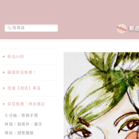
新
▼ 新品88折
▼ 顯瘦穿搭推薦！
▼ 限量【現貨】專區
▼ 穿搭推薦 / 時尚雜誌
七分袖 / 修飾手臂
拼接 / 假兩件 / 層次
條紋 / 視覺顯瘦