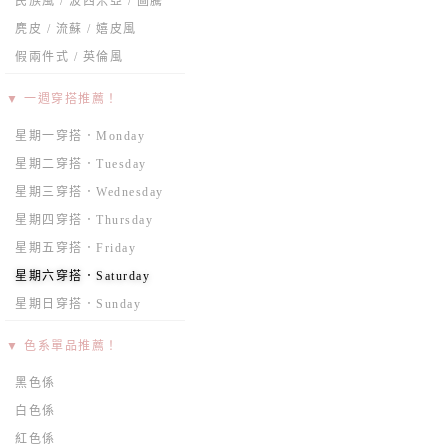
民族風 / 波西米亞 / 圖騰
麂皮 / 流蘇 / 嬉皮風
假兩件式 / 英倫風
▼ 一週穿搭推薦！
星期一穿搭．Monday
星期二穿搭．Tuesday
星期三穿搭．Wednesday
星期四穿搭．Thursday
星期五穿搭．Friday
星期六穿搭．Saturday
星期日穿搭．Sunday
▼ 色系單品推薦！
黑色係
白色係
紅色係