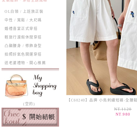
女裝服飾．穿搭主題風格
OL白領 / 上班族正裝
中性 / 寬鬆 / 大尺碼
婚禮喜宴正式穿搭
輕旅行渡假休閒穿搭
凸顯腰身 / 修飾身型
拍照好氣色開運穿搭
送老婆禮物．開心推薦
(空的)
NT.1120
NT.980