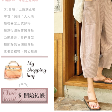
女裝服飾．穿搭主題風格
OL白領 / 上班族正裝
中性 / 寬鬆 / 大尺碼
婚禮喜宴正式穿搭
輕旅行渡假休閒穿搭
凸顯腰身 / 修飾身型
拍照好氣色開運穿搭
送老婆禮物．開心推薦
(空的)