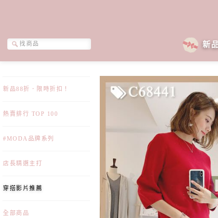
新
新品88折．限時折扣！
熱賣排行 TOP 100
#MODA品牌系列
店長精選主打
穿搭影片推薦
全部商品