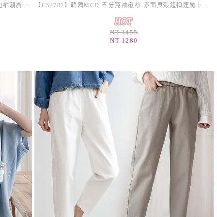
【C54656】韓國PPI 撞色字母上衣-開衩短袖寬鬆包袖親膚_影片★★
【C54787】韓國MCD 五分寬袖襯衫-素面貝殼鈕扣連肩上衣外搭_影片★★
NT.1455
NT.1280