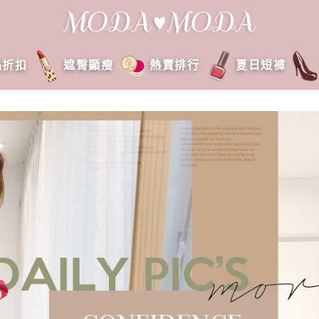
品折扣
遮臀顯瘦
熱賣排行
夏日短褲