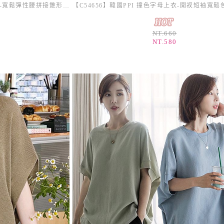
【C54645】韓國CFX 條紋八分氣球褲-寬鬆彈性腰拼接錐形褲_影片★★
NT.660
NT.580