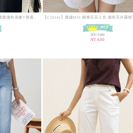
【C56222】韓國MNR 拼接色塊洋裝-素面撞色滾邊V領寬鬆五分袖連身裙_影片★★
NT.780
NT.680