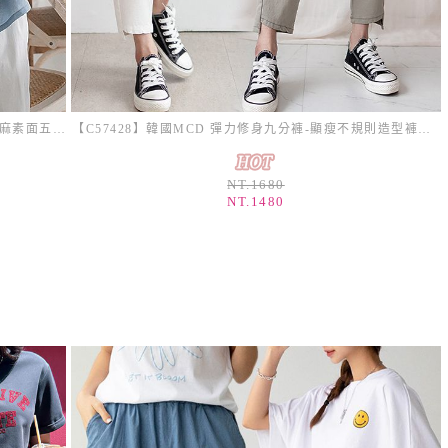
【C57745】韓國BLG 涼感飛鼠袖上衣-寬鬆拼接亞麻素面五分袖長版_影片★★
【C57428】韓國MCD 彈力修身九分褲-顯瘦不規則造型褲口素面好氣色錐形褲_影片★★
NT.1680
NT.1480