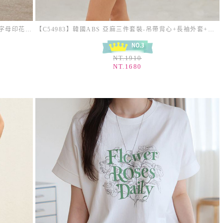
【C56341】韓國MIS 線條花朵上衣-跳色花卉圓領字母印花短袖T恤_影片★★
【C54983】韓國ABS 亞麻三件套裝-吊帶背心+長袖外套+素面短褲_影片★★
NT.1910
NT.1680