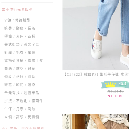
當季流行元素版型
V領 / 修飾臉型
遮臀 / 顯瘦 / 長版
極簡 / 素色 / 百搭
美式街頭 / 英文字母
針織 / 毛衣 / 羅紋
寬袖荷葉袖 / 修飾手臂
蕾絲 / 縷空 / 雕花
條紋 / 格紋 / 圓點
碎花 / 印花 / 渲染
NT.2140
千元有找 / 超值單品
NT.1880
拼接 / 不規則 / 假兩件
牛仔 / 丹寧 / 刷破
立領 / 高領 / 反摺領