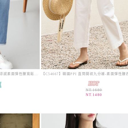
【C54822】韓國PPI 錐形牛仔褲-水洗涼感素面彈性腰寬鬆九分褲_影片★★
NT.1680
NT.1480