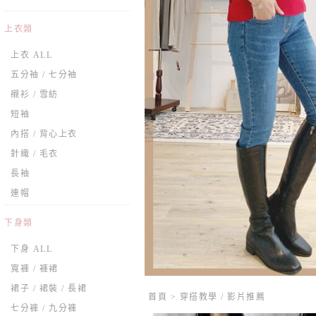
上衣類
上衣 ALL
五分袖 / 七分袖
襯衫 / 雪紡
短袖
內搭 / 背心上衣
針織 / 毛衣
長袖
連帽
下身類
下身 ALL
寬褲 / 褲裙
裙子 / 裙裝 / 長裙
首頁
>
穿搭教學 / 影片推薦
七分褲 / 九分褲