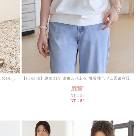
【C54667】韓國PPI 直筒開衩九分褲-素面彈性腰西裝OL_影片★★
【C56356】韓國DLY 玫瑰印花上衣-堆疊撞色字母圓領寬鬆連肩短袖T恤_影片★★
NT.550
NT.480