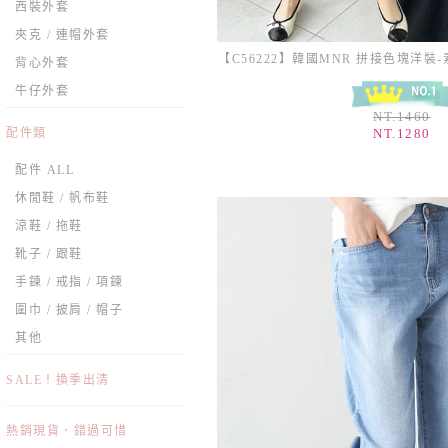
西裝外套
夾克 / 連帽外套
背心外套
牛仔外套
NT.1460
NT.1280
配件類
配件 ALL
休閒鞋 / 帆布鞋
涼鞋 / 拖鞋
靴子 / 跟鞋
手鍊 / 戒指 / 項鍊
圍巾 / 披肩 / 帽子
其他
SALE！換季出清
熱銷現貨．錯過可惜