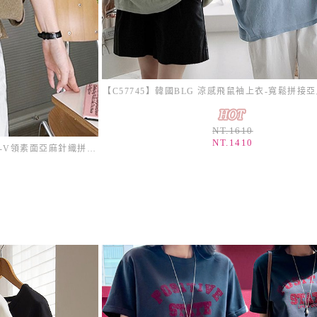
NT.1610
NT.1410
【C52722】韓國MID 五分飛鼠袖上衣-V領素面亞麻針織拼接透氣_影片★★