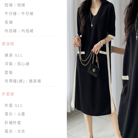
短褲 / 短裙
牛仔褲 / 牛仔裙
長褲
內搭褲 / 內搭裙
連身類
連身 ALL
洋裝 / 背心裙
套裝
吊帶褲(裙) / 連身褲
外套類
外套 ALL
罩衫 / 斗篷
針織外套
風衣 / 大衣