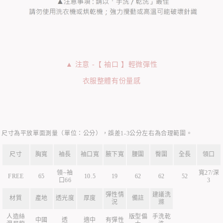
▲ 注意 -【 袖口 】輕微彈性
衣服整體有份量感
尺寸為平放單面測量（單位：公分），誤差1-3公分左右為合理範圍。
尺寸
胸寬
袖長
袖口寬
腋下寬
腰圍
臀圍
全長
領口
領~袖
寬27/深
FREE
65
10.5
19
62
62
52
口66
3
彈性情
建議洗
材質
產地
透光度
厚度
備註
況
滌
人造絲
版型偏
手洗乾
中國
透
適中
有彈性