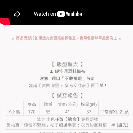
▲ 商品因影片拍攝燈光會偏亮或微色差，實際色請以單品圖為主 ▲