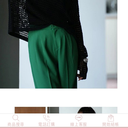
商品搜尋
NEW
電話訂購
店長精選
線上客服
TOP100
開始結帳
小編穿搭