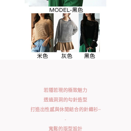
若隱若現的極致魅力
透過洞洞的勾針造型
打造出性感與休閒結合的針織衫~
-
寬鬆的版型設計