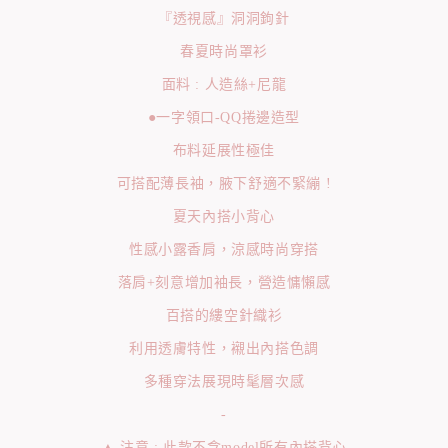
『透視感』洞洞鉤針
春夏時尚罩衫
面料 : 人造絲+尼龍
●一字領口-QQ捲邊造型
布料延展性極佳
可搭配薄長袖，腋下舒適不緊繃 !
夏天內搭小背心
性感小露香肩，涼感時尚穿搭
落肩+刻意增加袖長，營造慵懶感
百搭的縷空針織衫
利用透膚特性，襯出內搭色調
多種穿法展現時髦層次感
-
▲ 注意 : 此款不含model所有內搭背心