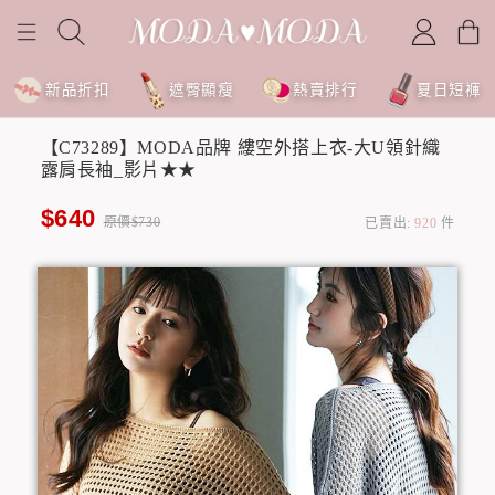
新品折扣
遮臀顯瘦
熱賣排行
夏日短褲
【C73289】MODA品牌 縷空外搭上衣-大U領針織
露肩長袖_影片★★
$640
原價$730
已賣出:
920
件