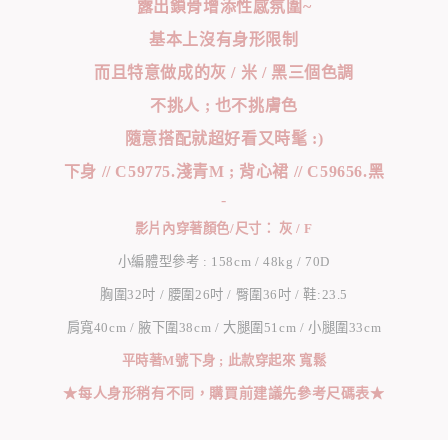
露出鎖骨增添性感氛圍~
基本上沒有身形限制
而且特意做成的灰 / 米 / 黑三個色調
不挑人 ; 也不挑膚色
隨意搭配就超好看又時髦 :)
下身 // C59775.淺青M ; 背心裙 // C59656.黑
-
影片內穿著顏色/尺寸： 灰 / F
小編體型參考 : 158cm / 48kg / 70D
胸圍32吋 / 腰圍26吋 / 臀圍36吋 / 鞋:23.5
肩寬40cm / 腋下圍38cm / 大腿圍51cm / 小腿圍33cm
平時著M號下身 ; 此款穿起來 寬鬆
★每人身形稍有不同，購買前建議先參考尺碼表★