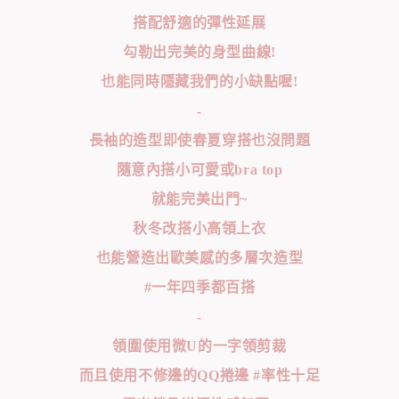
搭配舒適的彈性延展
勾勒出完美的身型曲線!
也能同時隱藏我們的小缺點喔!
-
長袖的造型即使春夏穿搭也沒問題
隨意內搭小可愛或bra top
就能完美出門~
秋冬改搭小高領上衣
也能營造出歐美感的多層次造型
#一年四季都百搭
-
領圍使用微U的一字領剪裁
而且使用不修邊的QQ捲邊 #率性十足