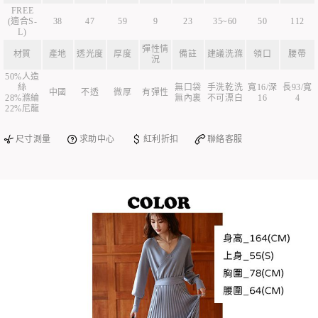
FREE
(適合S-
38
47
59
9
23
35~60
50
112
L)
彈性情
材質
產地
透光度
厚度
備註
建議洗滌
領口
腰帶
況
50%人造
絲
無口袋
手洗乾洗
寬16/深
長93/寬
中國
不透
微厚
有彈性
28%滌綸
無內裏
不可漂白
16
4
22%尼龍
尺寸測量
求助中心
紅利折扣
聯絡客服