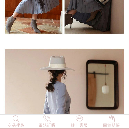
商品搜尋
NEW
電話訂購
店長精選
線上客服
TOP100
開始結帳
小編穿搭