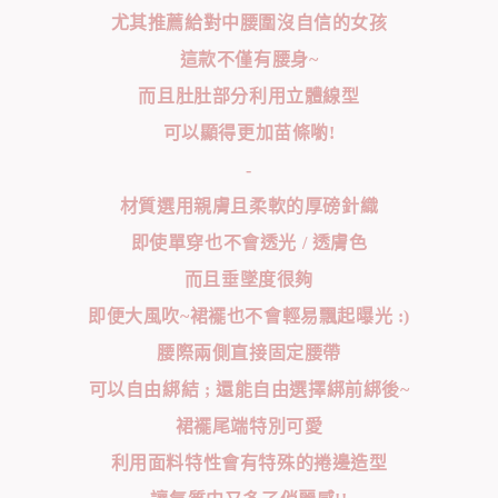
尤其推薦給對中腰圍沒自信的女孩
這款不僅有腰身~
而且肚肚部分利用立體線型
可以顯得更加苗條喲!
-
材質選用親膚且柔軟的厚磅針織
即使單穿也不會透光 / 透膚色
而且垂墜度很夠
即便大風吹~裙襬也不會輕易飄起曝光 :)
腰際兩側直接固定腰帶
可以自由綁結 ; 還能自由選擇綁前綁後~
裙襬尾端特別可愛
利用面料特性會有特殊的捲邊造型