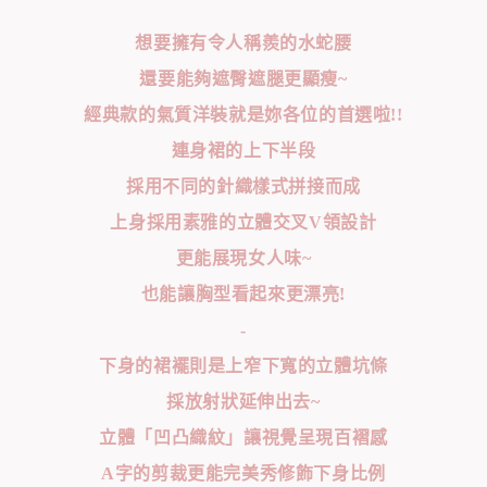
想要擁有令人稱羨的水蛇腰
還要能夠遮臀遮腿更顯瘦~
經典款的氣質洋裝就是妳各位的首選啦!!
連身裙的上下半段
採用不同的針織樣式拼接而成
上身採用素雅的立體交叉V領設計
更能展現女人味~
也能讓胸型看起來更漂亮!
-
下身的裙襬則是上窄下寬的立體坑條
採放射狀延伸出去~
立體「凹凸織紋」讓視覺呈現百褶感
A字的剪裁更能完美秀修飾下身比例