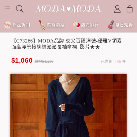
新品折扣
遮臀顯瘦
熱賣排行
夏日短褲
【C73266】MODA品牌 交叉百褶洋裝-優雅V領素
面高腰剪接綁結澎澎長袖傘裙_影片★★
$1,060
原價$1,210
已賣出:
460
件