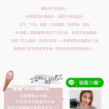
優雅出門約會去 !
利用厚磅針織面料 - 假兩件拼接設計
交叉「V領」造型，利用腰部「鬆緊帶」剪接
「中高腰」雙邊腰帶(固定不可拆)前、後皆可自由綁結
立體「凹凸織紋」視覺百褶感，A字裙散發出濃濃女人味
微束袖口呈現浪漫澎澎袖，時尚與古典的完美結合。