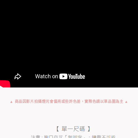
▲ 商品因影片拍攝燈光會偏亮或些許色差，實際色請以單品圖為主 ▲