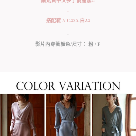
讓氣質中又多了俏麗感!!
-
搭配鞋 // C425.白24
-
影片內穿著顏色/尺寸： 粉 / F