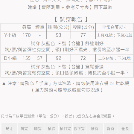
尺寸為平放單面測量（單位：公分），誤差1-3公分左右為合理範圍。
尺寸
肩寬
胸寬
袖長
袖口寬
腋下寬
腰寬
臀寬
全長