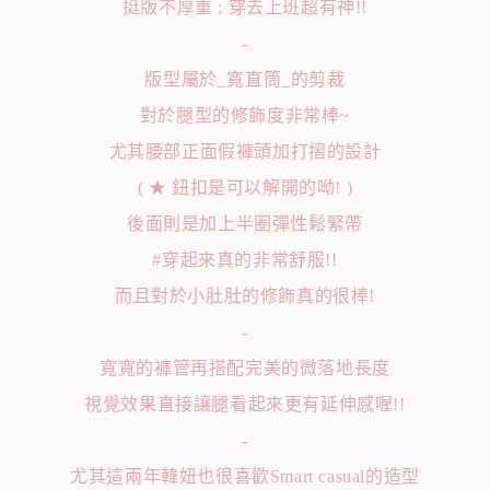
挺版不厚重 ; 穿去上班超有神!!
-
版型屬於_寬直筒_的剪裁
對於腿型的修飾度非常棒~
尤其腰部正面假褲頭加打摺的設計
( ★ 鈕扣是可以解開的呦! )
後面則是加上半圈彈性鬆緊帶
#穿起來真的非常舒服!!
而且對於小肚肚的修飾真的很棒!
-
寬寬的褲管再搭配完美的微落地長度
視覺效果直接讓腿看起來更有延伸感喔!!
-
尤其這兩年韓妞也很喜歡Smart casual的造型