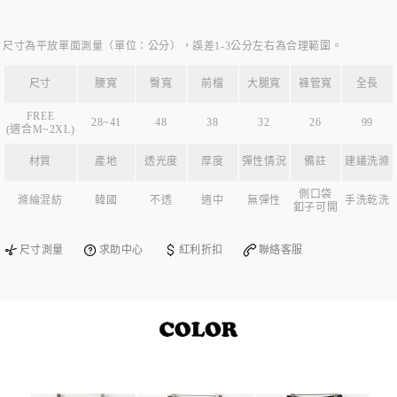
尺寸為平放單面測量（單位：公分），誤差1-3公分左右為合理範圍。
尺寸
腰寬
臀寬
前檔
大腿寬
褲管寬
全長
FREE
28~41
48
38
32
26
99
(適合M~2XL)
材質
產地
透光度
厚度
彈性情況
備註
建議洗滌
側口袋
滌綸混紡
韓國
不透
適中
無彈性
手洗乾洗
釦子可開
尺寸測量
求助中心
紅利折扣
聯絡客服