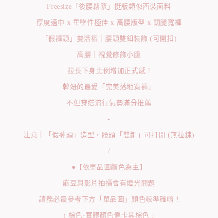
Freesize「後腰鬆緊」挺版類似西裝面料
厚度適中 x 垂墜性極佳 x 高腰版型 x 闊腿寬褲
「假褲頭」雙活褶｜腰頭雙釦裝飾 (可開扣)
高腰｜視覺修飾小腹
拉長下身比例增加正式感 !
韓妞的最愛「完美落地寬褲」
不但穿搭流行氣勢滿分推薦
-
注意｜「假褲頭」造型，腰頭「雙釦」可打開 (無拉鍊)
/
●【依單品圖顏色為主】
麻豆與影片拍攝會有燈光問題
請務必最參考下方「單品圖」顏色較準確唷 !
﹝棕色-實體顏色偏卡其棕色﹞