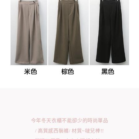
今年冬天衣櫃不能卻少的時尚單品
/ 高質感西裝褲/ 材質~啵兒棒!!