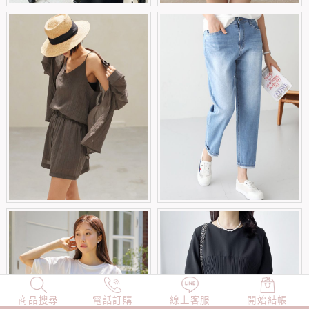
商品搜尋
NEW
電話訂購
店長精選
線上客服
TOP100
開始結帳
小編穿搭