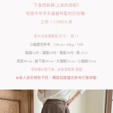
下身西裝褲;上身改搭帽T
就是今年冬天最最時髦的打扮囉~
上衣 // C58810.米
-
影片內穿著顏色/尺寸： 棕 / F
小編體型參考 : 158cm / 48kg / 70D
胸圍32吋 / 腰圍26吋 / 臀圍36吋 / 鞋:23.5
肩寬40cm / 腋下圍38cm / 大腿圍51cm / 小腿圍33cm
平時著M號下身 ; 此款穿起來 寬鬆
★每人身形稍有不同，購買前建議先參考尺碼表喔!