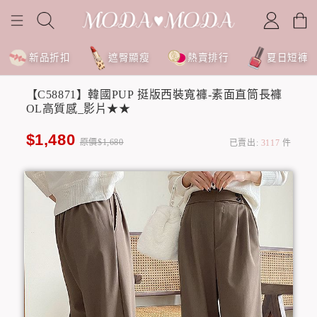
新品折扣
遮臀顯瘦
熱賣排行
夏日短褲
【C58871】韓國PUP 挺版西裝寬褲-素面直筒長褲
OL高質感_影片★★
$1,480
原價$1,680
已賣出:
3117
件