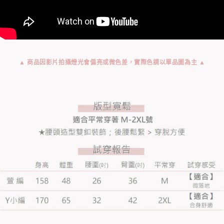
▲ 商品因影片拍攝燈光會偏亮或微色差，實際色請以單品圖為主 ▲