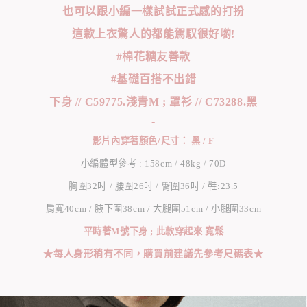
也可以跟小編一樣試試正式感的打扮
這款上衣驚人的都能駕馭很好喲!
#棉花糖友善款
#基礎百搭不出錯
下身 // C59775.淺青M ; 罩衫 // C73288.黑
-
影片內穿著顏色/尺寸： 黑 / F
小編體型參考 : 158cm / 48kg / 70D
胸圍32吋 / 腰圍26吋 / 臀圍36吋 / 鞋:23.5
肩寬40cm / 腋下圍38cm / 大腿圍51cm / 小腿圍33cm
平時著M號下身 ; 此款穿起來 寬鬆
★每人身形稍有不同，購買前建議先參考尺碼表★