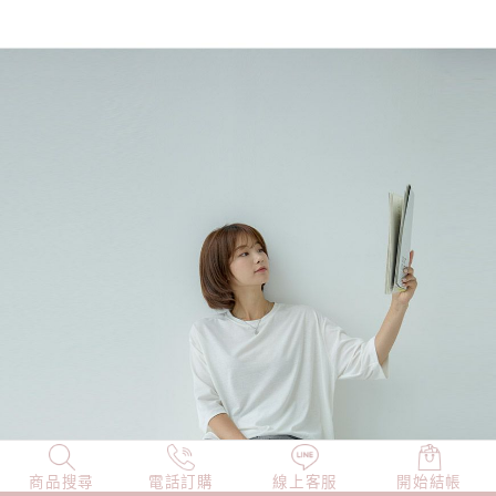
商品搜尋
NEW
電話訂購
店長精選
線上客服
TOP100
開始結帳
小編穿搭