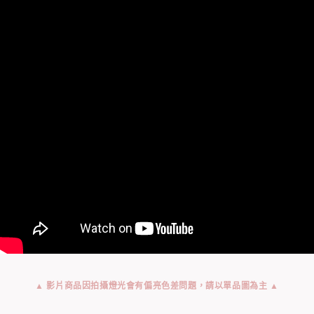
▲ 影片商品因拍攝燈光會有偏亮色差問題，請以單品圖為主 ▲