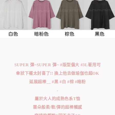
SUPER 彈~SUPER 彈~ #版型偏大 #3L著用可
傘狀下襬太討喜了!! 換上他去做瑜伽也超OK
延展超棒__ #黑 #白 #棕 #暗粉
-
屬於大人的成熟色系T恤
雲朵般柔/軟/彈的超棒觸感