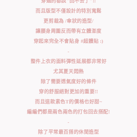
穿過的都說"回不去了"!!
而且版型不僅設計的特別寬鬆
更剪裁為 /傘狀的造型/
讓腰身周圍反而帶有立體澎度
穿起來完全不會貼身 #超體貼 :)
-
整件上衣的面料彈性延展都非常好
尤其夏天悶熱
除了需要透氣度好的條件
穿的舒服絕對更加的重要!!
而且這款素色T的價格也好甜~
編編們都是兩色兩色的打包回去搭配!
-
除了平常最百搭的休閒造型