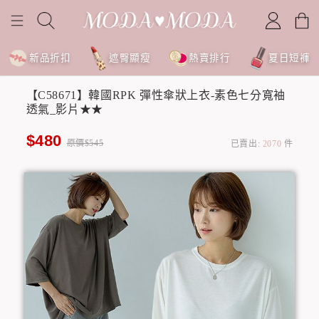
新品折扣
遮臀顯瘦
熱賣排行
夏日短褲
【C58671】韓國RPK 彈性傘狀上衣-素色七分寬袖
透氣_影片★★
$480
原價$545
已賣出:
2070
件