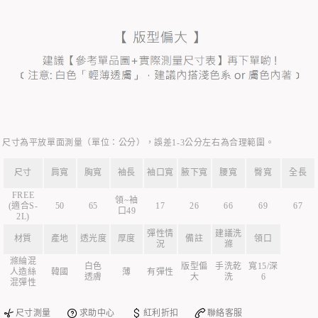
尺寸為平放單面測量（單位：公分），誤差1-3公分左右為合理範圍。
尺寸
肩寬
胸寬
袖長
袖口寬
腋下寬
腰寬
臀寬
全長
FREE
領~袖
(適合S-
50
65
17
26
66
69
67
口49
2L)
彈性情
建議洗
材質
產地
透光度
厚度
備註
領口
況
滌
滌綸混
白色
版型偏
手洗乾
寬15/深
人造絲
韓國
薄
有彈性
透膚
大
洗
6
混彈性
尺寸測量
求助中心
紅利折扣
聯絡客服