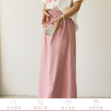
商品搜尋
NEW
電話訂購
店長精選
線上客服
TOP100
開始結帳
小編穿搭