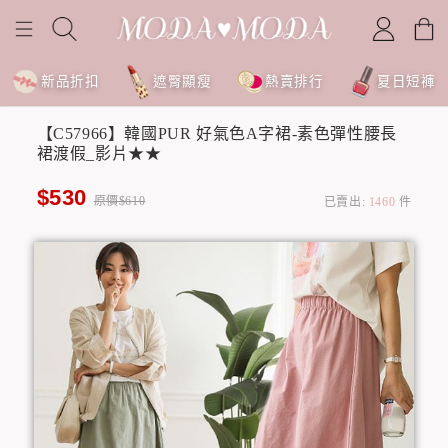
新品折扣
遮臀顯瘦
熱賣排行
夏日短褲
【C57966】韓國PUR 好氣色A字裙-素色彈性腰長
裙渡假_影片★★
$530
原價$610
已賣出:
1460
件