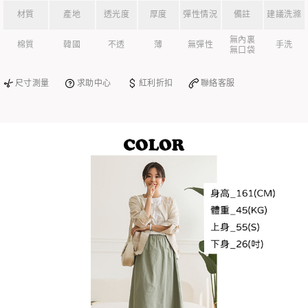
材質
產地
透光度
厚度
彈性情況
備註
建議洗滌
無內裏
棉質
韓國
不透
薄
無彈性
手洗
無口袋
尺寸測量
求助中心
紅利折扣
聯絡客服