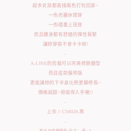
超多女孩都直接兩色打包回家~
一色亮麗休閒穿
一色穩重上班穿
而且腰身都有舒適的彈性鬆緊
讓妳穿搭不會卡卡呦!
-
A-LINE的剪裁可以完美修飾腿型
而且這款偏窄版
更能讓妳的下半身比例更顯修長~
價格超甜~很值得入手喔!!
-
上衣 // C58028.黑
-
影片內穿著顏色/尺寸： 黃 / F