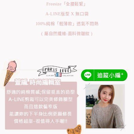
Freesize「全腰鬆緊」
A-LINE版型 X 無口袋
100%純棉「輕薄款」透氣不悶熱
( 屬自然纖維-面料微皺紋 )