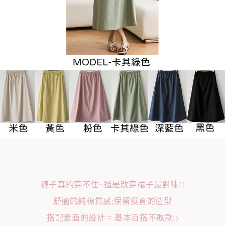
褲子真的穿不住~還是改穿裙子最對味!!
舒適的純棉質感;保留挺直的造型
搭配素面的設計 = 基本百搭不敗款:)