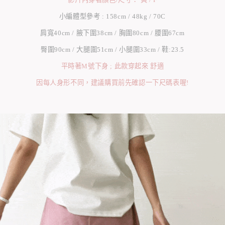
小編體型參考 : 158cm / 48kg / 70C
肩寬40cm / 腋下圍38cm / 胸圍80cm / 腰圍67cm
臀圍90cm / 大腿圍51cm / 小腿圍33cm / 鞋:23.5
平時著M號下身 ; 此款穿起來 舒適
因每人身形不同，建議購買前先確認一下尺碼表喔!