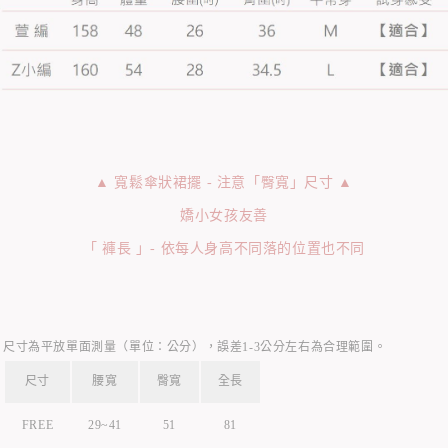
▲ 寬鬆傘狀裙擺 - 注意「臀寬」尺寸 ▲
嬌小女孩友善
「 褲長 」- 依每人身高不同落的位置也不同
尺寸為平放單面測量（單位：公分），誤差1-3公分左右為合理範圍。
尺寸
腰寬
臀寬
全長
FREE
29~41
51
81