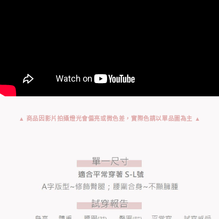
▲ 商品因影片拍攝燈光會偏亮或微色差，實際色請以單品圖為主 ▲