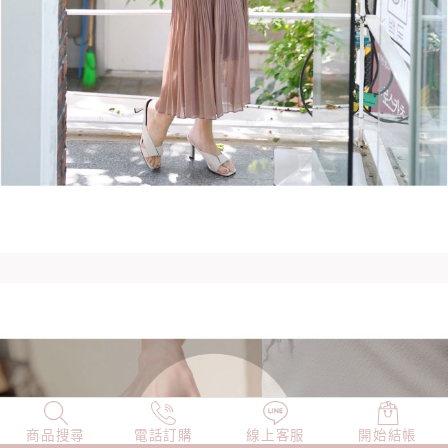
商品搜尋
NEW
電話訂購
店長精選
線上客服
TOP100
開始結帳
小編穿搭