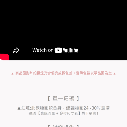
▲ 商品因影片拍攝燈光會偏亮或微色差，實際色請以單品圖為主 ▲