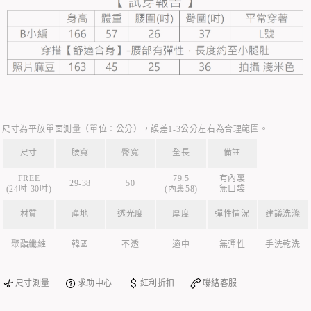
尺寸為平放單面測量（單位：公分），誤差1-3公分左右為合理範圍。
尺寸
腰寬
臀寬
全長
備註
FREE
79.5
有內裏
29-38
50
(24吋-30吋)
(內裏58)
無口袋
材質
產地
透光度
厚度
彈性情況
建議洗滌
聚酯纖維
韓國
不透
適中
無彈性
手洗乾洗
尺寸測量
求助中心
紅利折扣
聯絡客服