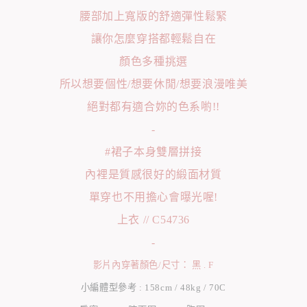
腰部加上寬版的舒適彈性鬆緊
讓你怎麼穿搭都輕鬆自在
顏色多種挑選
所以想要個性/想要休閒/想要浪漫唯美
絕對都有適合妳的色系喲!!
-
#裙子本身雙層拼接
內裡是質感很好的緞面材質
單穿也不用擔心會曝光喔!
上衣 // C54736
-
影片內穿著顏色/尺寸： 黑 . F
小編體型參考 : 158cm / 48kg / 70C