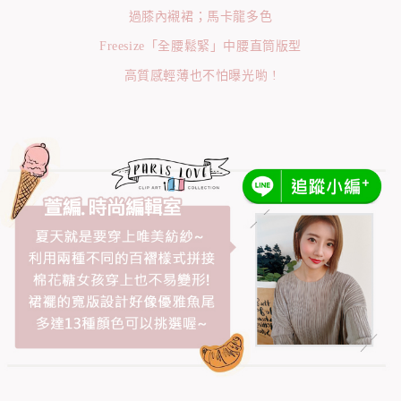
過膝內襯裙；馬卡龍多色
Freesize「全腰鬆緊」中腰直筒版型
高質感輕薄也不怕曝光喲 !