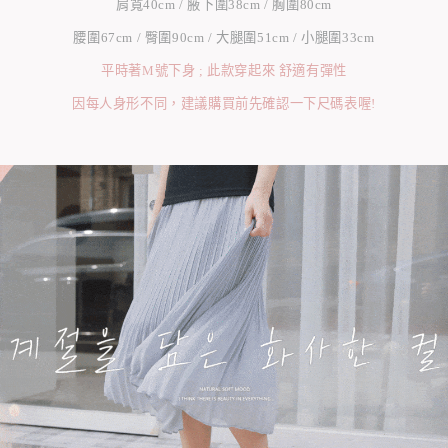
肩寬40cm / 腋下圍38cm / 胸圍80cm
腰圍67cm / 臀圍90cm / 大腿圍51cm / 小腿圍33cm
平時著M號下身 ; 此款穿起來 舒適有彈性
因每人身形不同，建議購買前先確認一下尺碼表喔!