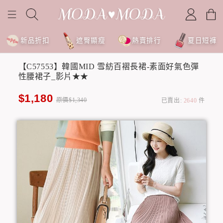
新品折扣
遮臀顯瘦
熱賣排行
夏日短褲
【C57553】韓國MID 雪紡百褶長裙-素面好氣色彈
性腰裙子_影片★★
$1,180
原價$1,340
已賣出:
2640
件