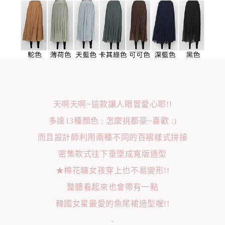
天啊天啊~這款讓人眼冒愛心耶!!
多達13種顏色 ; 怎麼挑都豪~喜歡 :)
而且設計師利用兩種不同的百褶樣式拼接
密集款式往下垂墜成寬版造型
★棉花糖女孩穿上也不易變形!!
整體看起來也會帶有一點
韓國女星最愛的魚尾裙造型喔!!
-