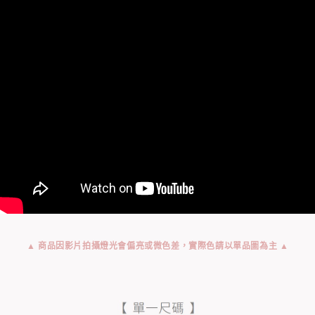
▲ 商品因影片拍攝燈光會偏亮或微色差，實際色請以單品圖為主 ▲