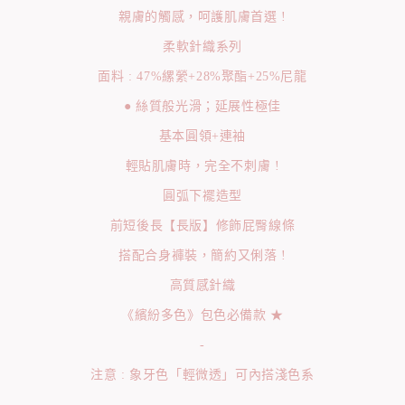
親膚的觸感，呵護肌膚首選 !
柔軟針織系列
面料 : 47%縲縈+28%聚酯+25%尼龍
● 絲質般光滑；延展性極佳
基本圓領+連袖
輕貼肌膚時，完全不刺膚 !
圓弧下襬造型
前短後長【長版】修飾屁臀線條
搭配合身褲裝，簡約又俐落 !
高質感針織
《繽紛多色》包色必備款 ★
-
注意 : 象牙色「輕微透」可內搭淺色系