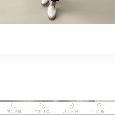
商品搜尋
NEW
電話訂購
店長精選
線上客服
TOP100
開始結帳
小編穿搭