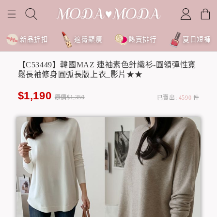
新品折扣
遮臀顯瘦
熱賣排行
夏日短褲
【C53449】韓國MAZ 連袖素色針織衫-圓領彈性寬
鬆長袖修身圓弧長版上衣_影片★★
$1,190
原價$1,350
已賣出:
4590
件