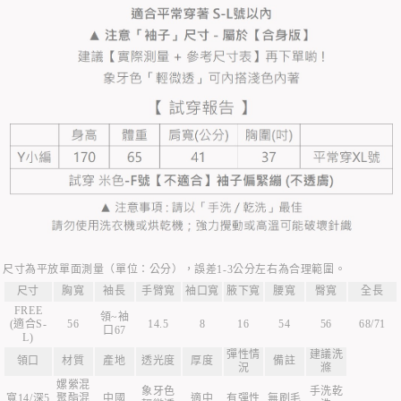
尺寸為平放單面測量（單位：公分），誤差1-3公分左右為合理範圍。
尺寸
胸寬
袖長
手臂寬
袖口寬
腋下寬
腰寬
臀寬
全長
FREE
領~袖
(適合S-
56
14.5
8
16
54
56
68/71
口67
L)
彈性情
建議洗
領口
材質
產地
透光度
厚度
備註
況
滌
嫘縈混
象牙色
手洗乾
寬14/深5
聚酯混
中國
適中
有彈性
無刷毛