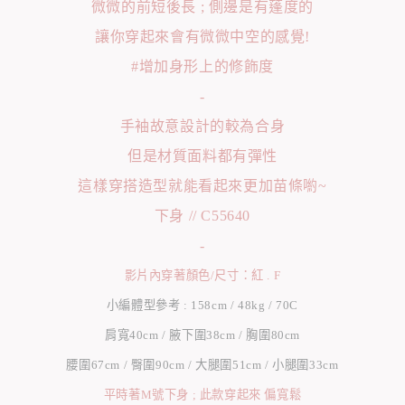
微微的前短後長 ; 側邊是有蓬度的
讓你穿起來會有微微中空的感覺!
#增加身形上的修飾度
-
手袖故意設計的較為合身
但是材質面料都有彈性
這樣穿搭造型就能看起來更加苗條喲~
下身 // C55640
-
影片內穿著顏色/尺寸：紅 . F
小編體型參考 : 158cm / 48kg / 70C
肩寬40cm / 腋下圍38cm / 胸圍80cm
腰圍67cm / 臀圍90cm / 大腿圍51cm / 小腿圍33cm
平時著M號下身 ; 此款穿起來 偏寬鬆