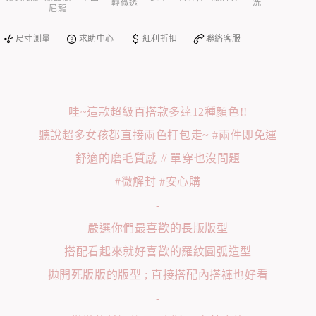
輕微透
洗
尼龍
尺寸測量
求助中心
紅利折扣
聯絡客服
哇~這款超級百搭款多達12種顏色!!
聽說超多女孩都直接兩色打包走~ #兩件即免運
舒適的磨毛質感 // 單穿也沒問題
#微解封 #安心購
-
嚴選你們最喜歡的長版版型
搭配看起來就好喜歡的羅紋圓弧造型
拋開死版版的版型 ; 直接搭配內搭褲也好看
-