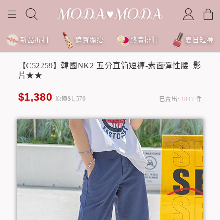
新品折扣
遮臀顯瘦
熱賣排行
夏日短褲
【C52259】韓國NK2 五分直筒短褲-素面彈性腰_影
片★★
$1,380
原價$1,570
已賣出:
1847
件