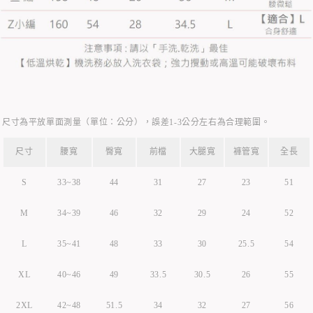
尺寸為平放單面測量（單位：公分），誤差1-3公分左右為合理範圍。
尺寸
腰寬
臀寬
前檔
大腿寬
褲管寬
全長
S
33~38
44
31
27
23
51
M
34~39
46
32
29
24
52
L
35~41
48
33
30
25.5
54
XL
40~46
49
33.5
30.5
26
55
2XL
42~48
51.5
34
32
27
56