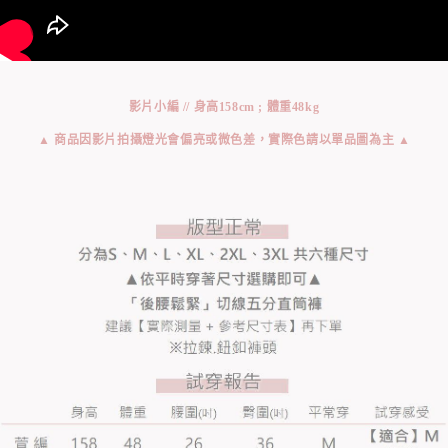
影片小編 // 身高158cm ; 體重48kg
▲ 商品因影片拍攝燈光會偏亮或微色差，實際色請以單品圖為主 ▲