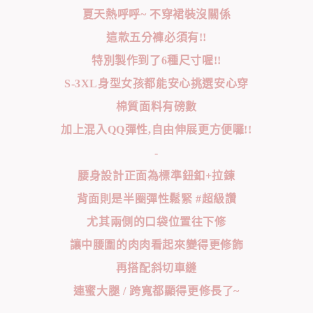
夏天熱呼呼~ 不穿裙裝沒關係
這款五分褲必須有!!
特別製作到了6種尺寸喔!!
S-3XL身型女孩都能安心挑選安心穿
棉質面料有磅數
加上混入QQ彈性,自由伸展更方便囉!!
-
腰身設計正面為標準鈕釦+拉鍊
背面則是半圈彈性鬆緊 #超級讚
尤其兩側的口袋位置往下修
讓中腰圍的肉肉看起來變得更修飾
再搭配斜切車縫
連蜜大腿 / 跨寬都顯得更修長了~