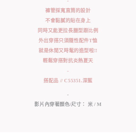
-
褲管採寬直筒的設計
不會黏膩的貼在身上
同時又能更拉長腿型跟比例
外出穿搭只須隨性配件T恤
就是休閒又時髦的造型啦!!
輕鬆穿搭對抗炎熱夏天
-
搭配品 // C55351.深藍
-
影片內穿著顏色/尺寸： 米 / M