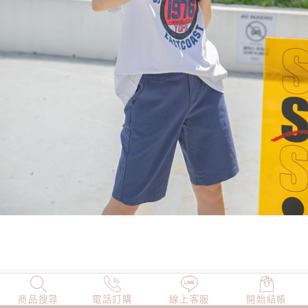
商品搜尋
NEW
電話訂購
店長精選
線上客服
TOP100
開始結帳
小編穿搭