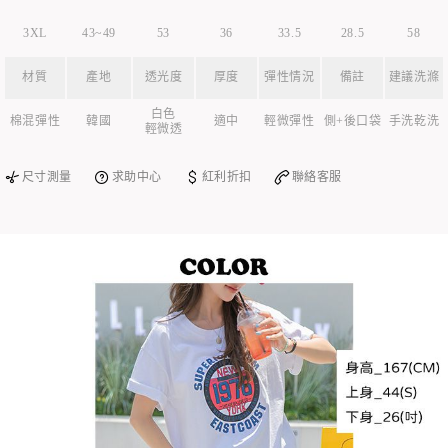
3XL
43~49
53
36
33.5
28.5
58
材質
產地
透光度
厚度
彈性情況
備註
建議洗滌
白色
棉混彈性
韓國
適中
輕微彈性
側+後口袋
手洗乾洗
輕微透
尺寸測量
求助中心
紅利折扣
聯絡客服