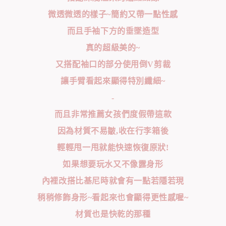
微透微透的樣子~簡約又帶一點性感
而且手袖下方的垂墜造型
真的超級美的~
又搭配袖口的部分使用倒V剪裁
讓手臂看起來顯得特別纖細~
-
而且非常推薦女孩們度假帶這款
因為材質不易皺,收在行李箱後
輕輕甩一甩就能快速恢復原狀!
如果想要玩水又不像露身形
內裡改搭比基尼時就會有一點若隱若現
稍稍修飾身形~看起來也會顯得更性感喔~
材質也是快乾的那種