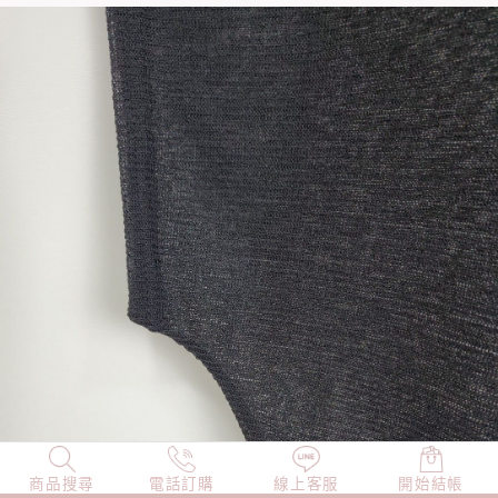
商品搜尋
NEW
電話訂購
店長精選
線上客服
TOP100
開始結帳
小編穿搭