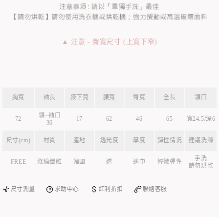
▲ 注意 - 臀寬尺寸 (上寬下窄)
胸寬
袖長
腋下寬
腰寬
臀寬
全長
領口
領~袖口
72
17
62
46
65
寬24.5/深6
36
尺寸(cm)
材質
產地
透光度
厚度
彈性情況
建議洗滌
手洗
FREE
滌綸纖維
韓國
透
適中
輕微彈性
請勿烘乾
尺寸測量
求助中心
紅利折扣
聯絡客服