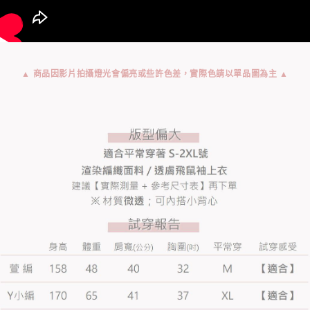
▲ 商品因影片拍攝燈光會偏亮或些許色差，實際色請以單品圖為主 ▲