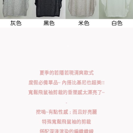
夏季的若隱若現清爽款式
度假必備單品~ 內搭比基尼也超美!!
寬鬆飛鼠袖剪裁的垂墜感太漂亮了~
-
挖嗚~有點性感 ; 而且好亮麗
特殊寬鬆飛鼠袖的剪裁
搭配深淺渲染的編織織線