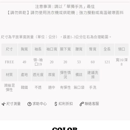
尺寸為平放單面測量（單位：公分），誤差1-3公分左右為合理範圍。
尺寸
胸寬
袖長
袖口寬
腋下寬
腰寬
臀寬
全長
領口
領~袖
寬16/深
FREE
49
20
20
53
60
121
口19
8
彈性情
建議洗
材質
產地
透光度
厚度
備註
況
滌
滌綸混
韓國
不透
適中
有彈性
無口袋
手洗
彈性
尺寸測量
求助中心
紅利折扣
聯絡客服