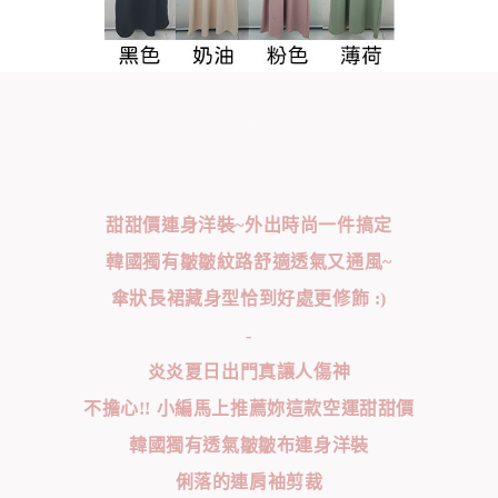
甜甜價連身洋裝~外出時尚一件搞定
韓國獨有皺皺紋路舒適透氣又通風~
傘狀長裙藏身型恰到好處更修飾 :)
-
炎炎夏日出門真讓人傷神
不擔心!! 小編馬上推薦妳這款空運甜甜價
韓國獨有透氣皺皺布連身洋裝
俐落的連肩袖剪裁