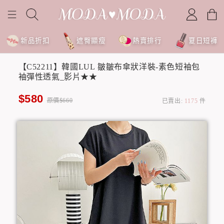
新品折扣
遮臀顯瘦
熱賣排行
夏日短褲
【C52211】韓國LUL 皺皺布傘狀洋裝-素色短袖包
袖彈性透氣_影片★★
$580
原價$660
已賣出:
1175
件