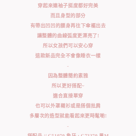
穿起來連袖子挺度都好完美
而且身型的部分
有帶出凹凹的腰身再往下傘襬出去
讓整體的曲線弧度更漂亮了!
所以女孩們可以安心穿
這款新品完全不會像睡衣一樣
-
因為整體簡約素雅
所以更好搭配~
適合直接單穿
也可以外罩襯衫或是搭個批肩
多層次的造型就能看起來更時髦喲!
-
搭配品 // C51070.象牙 ; C73370.黑M