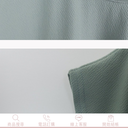
商品搜尋
NEW
電話訂購
店長精選
線上客服
TOP100
開始結帳
小編穿搭