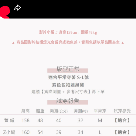
影片小編 // 身高158cm ; 體重48kg
▲ 商品因影片拍攝燈光會偏亮或微色差，實際色請以單品圖為主 ▲