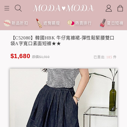
新品折扣
遮臀顯瘦
熱賣排行
夏日短褲
【C52080】韓國HBK 牛仔寬褲裙-彈性鬆緊腰雙口
袋A字寬口素面短褲★★
$1,680
原價$1,910
已賣出:
185
件