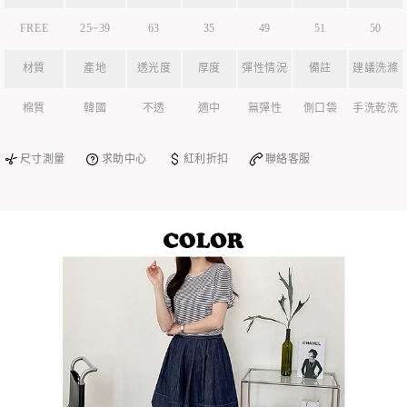
FREE
25~39
63
35
49
51
50
材質
產地
透光度
厚度
彈性情況
備註
建議洗滌
棉質
韓國
不透
適中
無彈性
側口袋
手洗乾洗
尺寸測量
求助中心
紅利折扣
聯絡客服