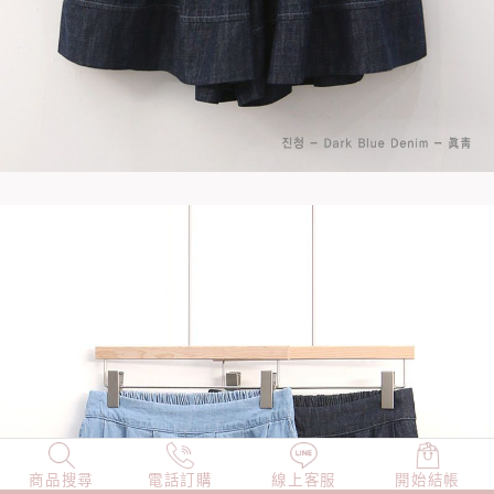
商品搜尋
NEW
電話訂購
店長精選
線上客服
TOP100
開始結帳
小編穿搭