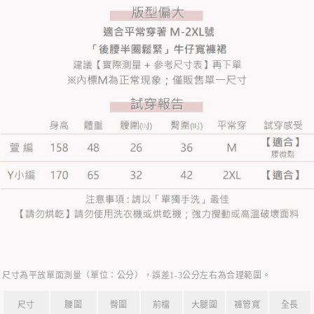
尺寸為平放單面測量（單位：公分），誤差1-3公分左右為合理範圍。
尺寸
腰圍
臀圍
前檔
大腿圍
褲管寬
全長