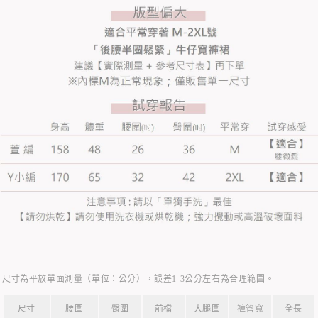
尺寸為平放單面測量（單位：公分），誤差1-3公分左右為合理範圍。
尺寸
腰圍
臀圍
前檔
大腿圍
褲管寬
全長