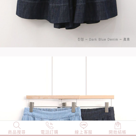
商品搜尋
NEW
電話訂購
店長精選
線上客服
TOP100
開始結帳
小編穿搭