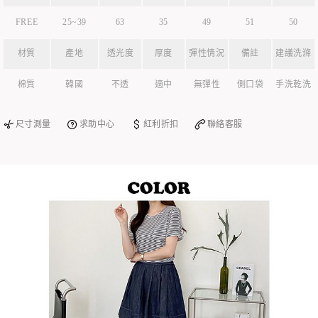
FREE
25~39
63
35
49
51
50
材質
產地
透光度
厚度
彈性情況
備註
建議洗滌
棉質
韓國
不透
適中
無彈性
側口袋
手洗乾洗
尺寸測量
求助中心
紅利折扣
聯絡客服