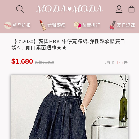
新品折扣
遮臀顯瘦
熱賣排行
夏日短褲
【C52080】韓國HBK 牛仔寬褲裙-彈性鬆緊腰雙口
袋A字寬口素面短褲★★
$1,680
原價$1,910
已賣出:
185
件