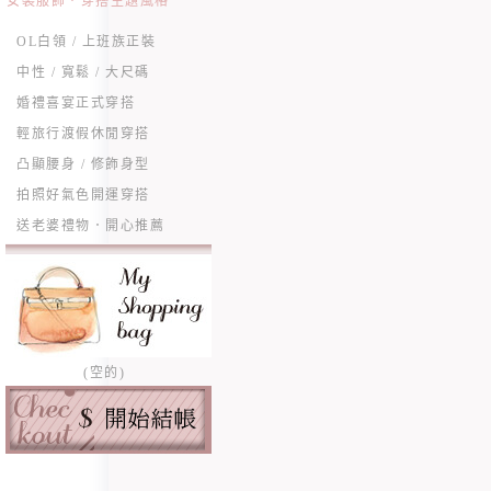
女裝服飾．穿搭主題風格
OL白領 / 上班族正裝
中性 / 寬鬆 / 大尺碼
婚禮喜宴正式穿搭
輕旅行渡假休閒穿搭
凸顯腰身 / 修飾身型
拍照好氣色開運穿搭
送老婆禮物．開心推薦
(空的)