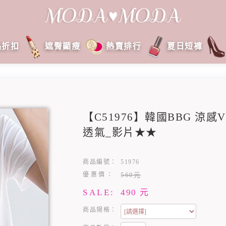
品折扣
遮臀顯瘦
熱賣排行
夏日短褲
【C51976】韓國BBG 涼
透氣_影片★★
商品編號：
51976
優惠價：
560元
SALE:
490
元
商品規格：