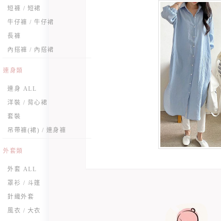
短褲 / 短裙
牛仔褲 / 牛仔裙
長褲
內搭褲 / 內搭裙
連身類
連身 ALL
洋裝 / 背心裙
套裝
吊帶褲(裙) / 連身褲
外套類
外套 ALL
罩衫 / 斗篷
針織外套
風衣 / 大衣