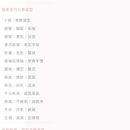
當季流行元素版型
V領 / 修飾臉型
遮臀 / 顯瘦 / 長版
極簡 / 素色 / 百搭
美式街頭 / 英文字母
針織 / 毛衣 / 羅紋
寬袖荷葉袖 / 修飾手臂
蕾絲 / 縷空 / 雕花
條紋 / 格紋 / 圓點
碎花 / 印花 / 渲染
千元有找 / 超值單品
拼接 / 不規則 / 假兩件
牛仔 / 丹寧 / 刷破
立領 / 高領 / 反摺領