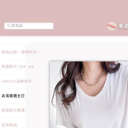
新
新品88折．限時折扣！
熱賣排行 TOP 100
#MODA品牌系列
店長精選主打
穿搭影片推薦
全部商品