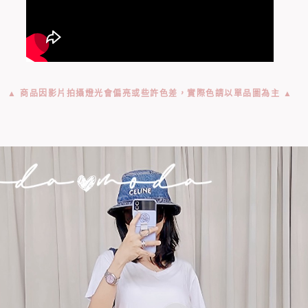
▲ 商品因影片拍攝燈光會偏亮或些許色差，實際色請以單品圖為主 ▲