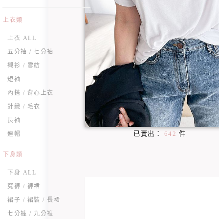
上衣類
上衣 ALL
五分袖 / 七分袖
襯衫 / 雪紡
短袖
內搭 / 背心上衣
針織 / 毛衣
長袖
已賣出：
642
件
連帽
下身類
下身 ALL
寬褲 / 褲裙
裙子 / 裙裝 / 長裙
七分褲 / 九分褲