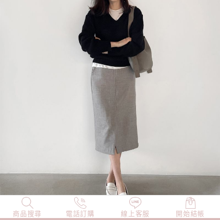
商品搜尋
NEW
電話訂購
店長精選
線上客服
TOP100
開始結帳
小編穿搭