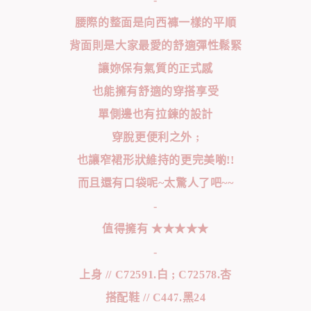
腰際的整面是向西褲一樣的平順
背面則是大家最愛的舒適彈性鬆緊
讓妳保有氣質的正式感
也能擁有舒適的穿搭享受
單側邊也有拉鍊的設計
穿脫更便利之外 ;
也讓窄裙形狀維持的更完美喲!!
而且還有口袋呢~太驚人了吧~~
-
值得擁有 ★★★★★
-
上身 // C72591.白 ; C72578.杏
搭配鞋 // C447.黑24