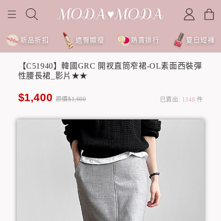
新品折扣
遮臀顯瘦
熱賣排行
夏日短褲
【C51940】韓國GRC 開衩直筒窄裙-OL素面西裝彈
性腰長裙_影片★★
$1,400
原價$1,600
已賣出:
1348
件