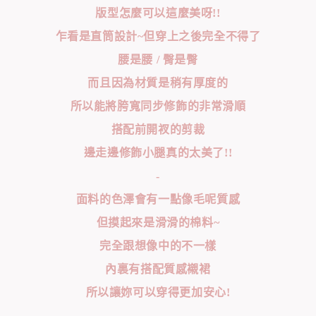
版型怎麼可以這麼美呀!!
乍看是直筒設計~但穿上之後完全不得了
腰是腰 / 臀是臀
而且因為材質是稍有厚度的
所以能將胯寬同步修飾的非常滑順
搭配前開衩的剪裁
邊走邊修飾小腿真的太美了!!
-
面料的色澤會有一點像毛呢質感
但摸起來是滑滑的棉料~
完全跟想像中的不一樣
內裏有搭配質感襯裙
所以讓妳可以穿得更加安心!
-