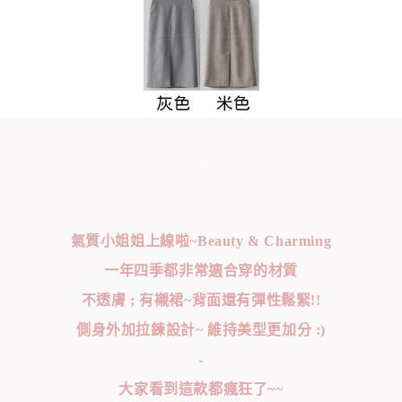
氣質小姐姐上線啦~Beauty & Charming
一年四季都非常適合穿的材質
不透膚 ; 有襯裙~背面還有彈性鬆緊!!
側身外加拉鍊設計~ 維持美型更加分 :)
-
大家看到這款都瘋狂了~~