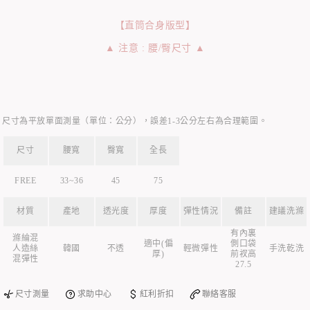
【直筒合身版型】
▲ 注意 : 腰/臀尺寸 ▲
尺寸為平放單面測量（單位：公分），誤差1-3公分左右為合理範圍。
尺寸
腰寬
臀寬
全長
FREE
33~36
45
75
材質
產地
透光度
厚度
彈性情況
備註
建議洗滌
有內裏
滌綸混
適中(偏
側口袋
人造絲
韓國
不透
輕微彈性
手洗乾洗
厚)
前衩高
混彈性
27.5
尺寸測量
求助中心
紅利折扣
聯絡客服