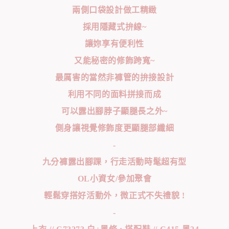
兩側口袋設計做工精緻
採用隱藏式拚線~
讓妳享有便利性
又能秘密的修飾跨寬~
最厲害的當然非褲管的拚接設計
利用不同的面料拼接而成
可以露出腳脖子顯腿長之外~
側身讓視覺修飾度更顯腿部纖細
-
九分褲露出腳踝，行走活動時髦超有型
OL小資女/參加聚會
輕鬆穿搭好活動外，微正式不失禮貌 !
-