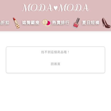
品折扣
遮臀顯瘦
熱賣排行
夏日短褲
找不到這個商品哦！
回首頁