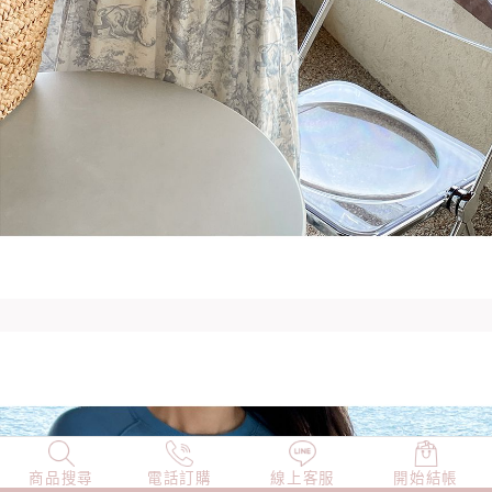
商品搜尋
NEW
電話訂購
店長精選
線上客服
TOP100
開始結帳
小編穿搭