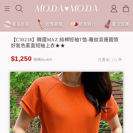
新品折扣
遮臀顯瘦
熱賣排行
夏日短褲
【C50218】韓國MAZ 純棉短袖T恤-羅紋滾邊圓領
好氣色素面短袖上衣★★
$1,250
原價$1,420
已賣出:
332
件