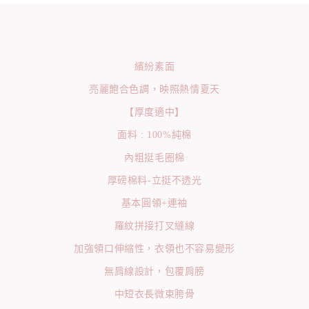
繽紛素面
亮麗飽合色調，映照熱情夏天
【厚度適中】
面料 : 100%純棉
內粗挺毛圈棉
厚磅棉料-立挺不透光
基本圓領+連袖
羅紋拼接打叉縫線
加強領口伸縮性，衣領也不容易變形
無肩線設計，包覆肩膀
中短衣長微束胯骨