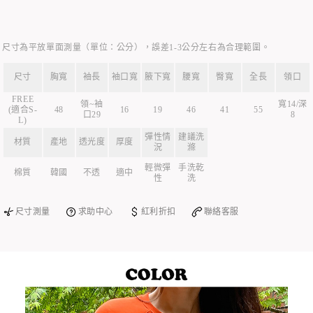
尺寸為平放單面測量（單位：公分），誤差1-3公分左右為合理範圍。
尺寸
胸寬
袖長
袖口寬
腋下寬
腰寬
臀寬
全長
領口
FREE
領~袖
寬14/深
(適合S-
48
16
19
46
41
55
口29
8
L)
彈性情
建議洗
材質
產地
透光度
厚度
況
滌
輕微彈
手洗乾
棉質
韓國
不透
適中
性
洗
尺寸測量
求助中心
紅利折扣
聯絡客服