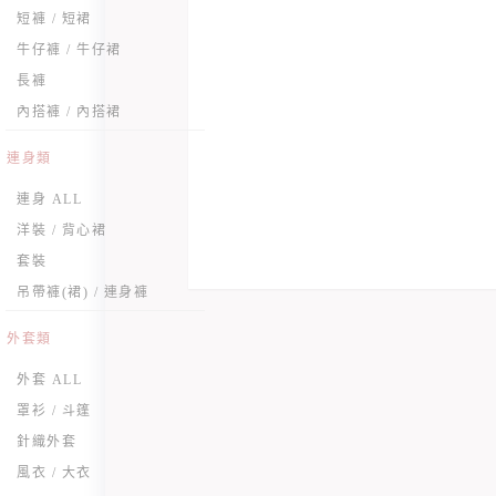
短褲 / 短裙
牛仔褲 / 牛仔裙
長褲
內搭褲 / 內搭裙
連身類
連身 ALL
洋裝 / 背心裙
套裝
吊帶褲(裙) / 連身褲
外套類
外套 ALL
罩衫 / 斗篷
針織外套
風衣 / 大衣