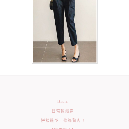
Basic
日常輕鬆穿
拼接造型，修飾贅肉 !