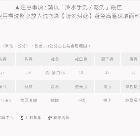
（單位：公分），誤差1-3公分左右為合理範圍。
肩寬
胸寬
袖長
袖口寬
腋下寬
腰寬
57
59
19
23
57
領~袖口36
領口
材質
產地
透光度
厚度
彈性情
4/深6
棉混滌綸
韓國
不透
適中
輕微彈
求助中心
紅利折扣
聯絡客服