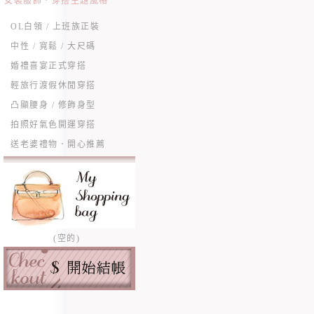
女裝服飾．穿搭主題風格
OL白領 / 上班族正裝
中性 / 寬鬆 / 大尺碼
婚禮喜宴正式穿搭
輕旅行渡假休閒穿搭
凸顯腰身 / 修飾身型
拍照好氣色開運穿搭
送老婆禮物．開心推薦
(空的)