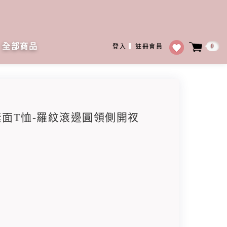
全部商品
0
登入
▍
註冊會員
棉素面T恤-羅紋滾邊圓領側開衩