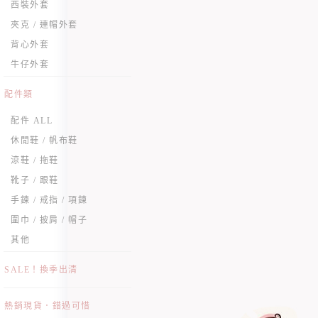
西裝外套
夾克 / 連帽外套
背心外套
牛仔外套
配件類
配件 ALL
休閒鞋 / 帆布鞋
涼鞋 / 拖鞋
靴子 / 跟鞋
手鍊 / 戒指 / 項鍊
圍巾 / 披肩 / 帽子
其他
SALE！換季出清
熱銷現貨．錯過可惜