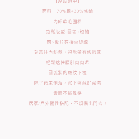
【厚度適中】
面料 : 70%棉+30%滌綸
內細軟毛圈棉
寬鬆版型-圓領+短袖
前~後片剪接車縫線
刻意往內斜裁，視覺帶有修飾感
輕鬆遮住腰肚肉肉呢
圓弧狀的羅紋下襬
除了微束俐落，寬下盤藏好藏滿
素面不挑風格
居家/戶外隨性搭配，不煩惱出門去 !