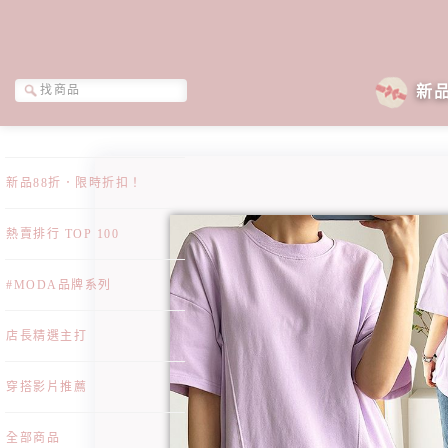
新
新品88折．限時折扣！
熱賣排行 TOP 100
#MODA品牌系列
店長精選主打
穿搭影片推薦
全部商品