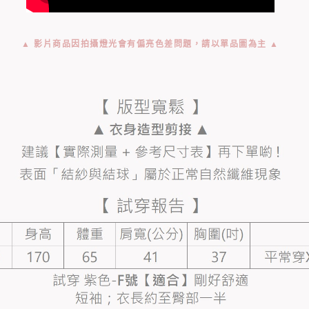
▲ 影片商品因拍攝燈光會有偏亮色差問題，請以單品圖為主 ▲