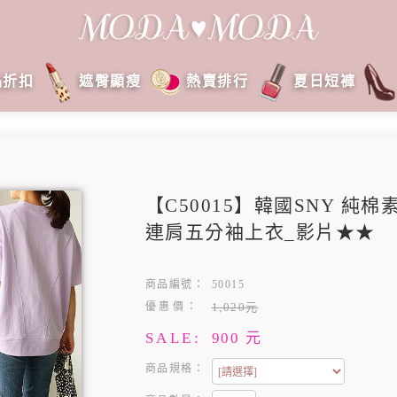
品折扣
遮臀顯瘦
熱賣排行
夏日短褲
【C50015】韓國SNY 純
連肩五分袖上衣_影片★★
商品編號：
50015
優惠價：
1,020元
SALE:
900
元
商品規格：