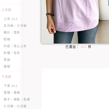
上衣類
上衣 ALL
五分袖 / 七分袖
襯衫 / 雪紡
短袖
內搭 / 背心上衣
已賣出：
445
件
針織 / 毛衣
長袖
連帽
下身類
下身 ALL
寬褲 / 褲裙
裙子 / 裙裝 / 長裙
七分褲 / 九分褲