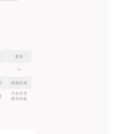
臀寬
51
況
建議洗滌
冷水手洗
性
請勿烘乾