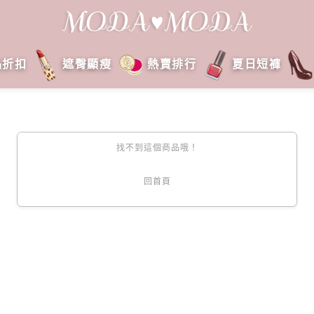
品折扣
遮臀顯瘦
熱賣排行
夏日短褲
找不到這個商品哦！
回首頁