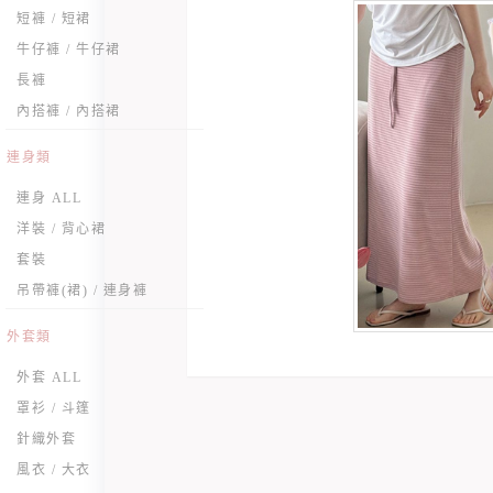
短褲 / 短裙
牛仔褲 / 牛仔裙
長褲
內搭褲 / 內搭裙
連身類
連身 ALL
洋裝 / 背心裙
套裝
吊帶褲(裙) / 連身褲
外套類
外套 ALL
罩衫 / 斗篷
針織外套
風衣 / 大衣