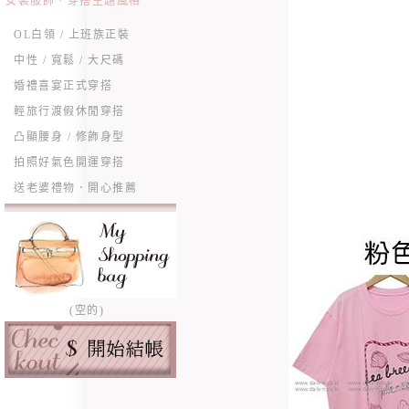
女裝服飾．穿搭主題風格
OL白領 / 上班族正裝
中性 / 寬鬆 / 大尺碼
婚禮喜宴正式穿搭
輕旅行渡假休閒穿搭
凸顯腰身 / 修飾身型
拍照好氣色開運穿搭
送老婆禮物．開心推薦
(空的)