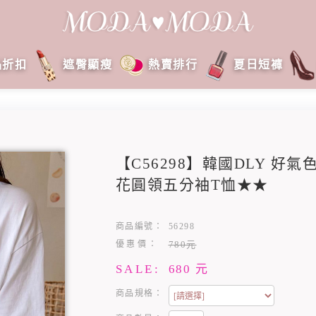
品折扣
遮臀顯瘦
熱賣排行
夏日短褲
【C56298】韓國DLY 好
花圓領五分袖T恤★★
商品編號：
56298
優惠價：
780元
SALE:
680
元
商品規格：