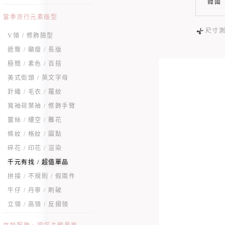
韓國
當季流行元素版型
尺寸
V領 / 修飾臉型
遮臀 / 顯瘦 / 長版
極簡 / 素色 / 百搭
美式街頭 / 英文字母
針織 / 毛衣 / 羅紋
寬袖荷葉袖 / 修飾手臂
蕾絲 / 縷空 / 雕花
條紋 / 格紋 / 圓點
碎花 / 印花 / 渲染
千元有找 / 超值單品
拼接 / 不規則 / 假兩件
牛仔 / 丹寧 / 刷破
立領 / 高領 / 反摺領