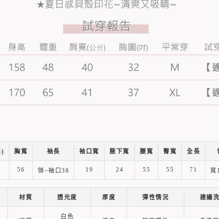
)
胸寬
袖長
袖口寬
腋下寬
腰寬
臀寬
全長
56
19
24
55
55
71
領~袖口38
寬1
材質
透光度
厚度
彈性情況
建議
白色