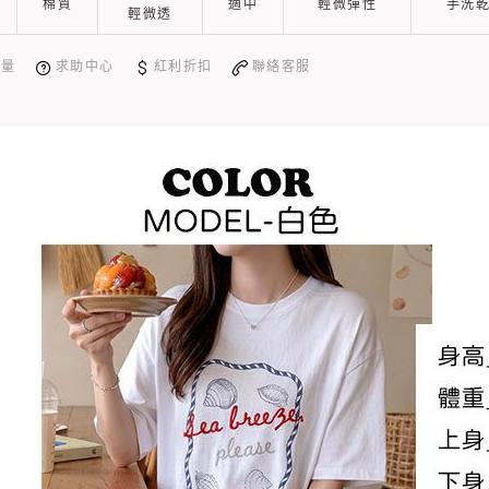
棉質
適中
輕微彈性
手洗
輕微透
測量
求助中心
紅利折扣
聯絡客服