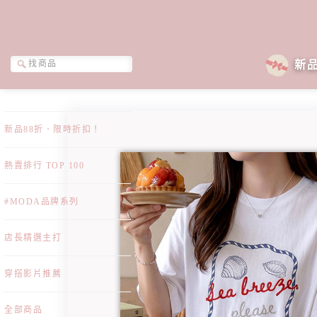
新
新品88折．限時折扣！
熱賣排行 TOP 100
#MODA品牌系列
店長精選主打
穿搭影片推薦
全部商品