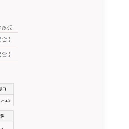
領口
5/深9
洗滌