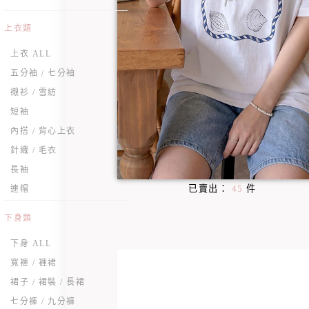
上衣類
上衣 ALL
五分袖 / 七分袖
襯衫 / 雪紡
短袖
內搭 / 背心上衣
針織 / 毛衣
長袖
已賣出：
45
件
連帽
下身類
下身 ALL
寬褲 / 褲裙
裙子 / 裙裝 / 長裙
七分褲 / 九分褲