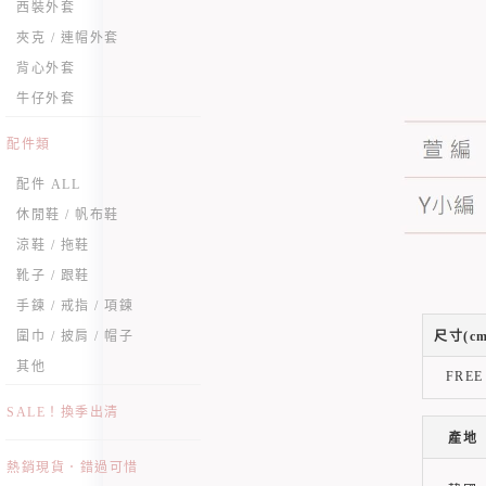
西裝外套
夾克 / 連帽外套
背心外套
牛仔外套
配件類
配件 ALL
休閒鞋 / 帆布鞋
涼鞋 / 拖鞋
靴子 / 跟鞋
手鍊 / 戒指 / 項鍊
圍巾 / 披肩 / 帽子
尺寸(cm
其他
FREE
SALE！換季出清
產地
熱銷現貨．錯過可惜