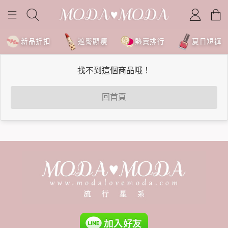
新品折扣
遮臀顯瘦
熱賣排行
夏日短褲
找不到這個商品哦！
回首頁