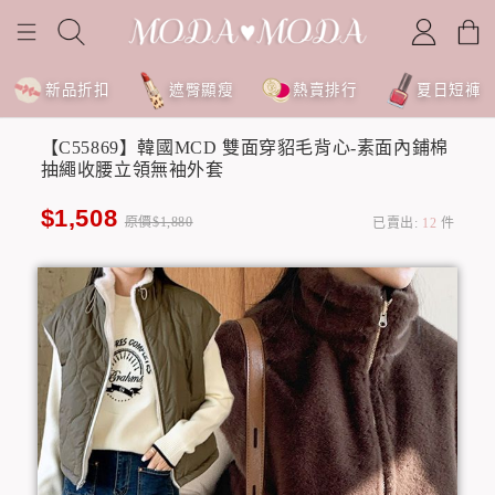
新品折扣
遮臀顯瘦
熱賣排行
夏日短褲
【C55869】韓國MCD 雙面穿貂毛背心-素面內鋪棉
抽繩收腰立領無袖外套
$1,508
原價$1,880
已賣出:
12
件