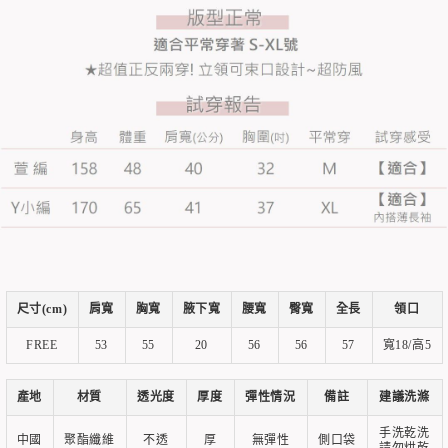
尺寸(cm)
肩寬
胸寬
腋下寬
腰寬
臀寬
全長
領口
FREE
53
55
20
56
56
57
寬18/高5
產地
材質
透光度
厚度
彈性情況
備註
建議洗滌
手洗乾洗
中國
聚酯纖維
不透
厚
無彈性
側口袋
請勿烘乾