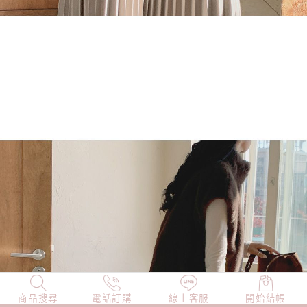
商品搜尋
NEW
電話訂購
店長精選
線上客服
TOP100
開始結帳
小編穿搭