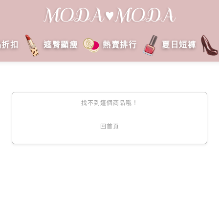
品折扣
遮臀顯瘦
熱賣排行
夏日短褲
找不到這個商品哦！
回首頁