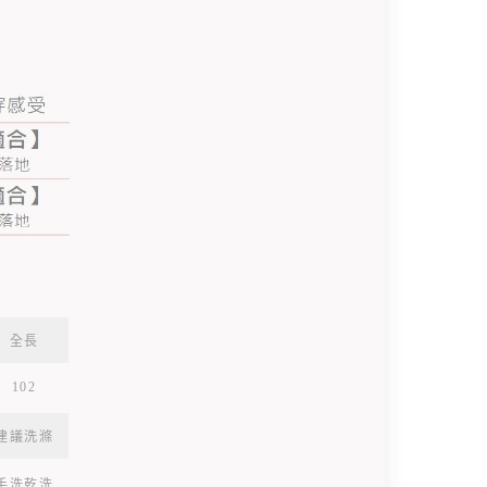
全長
102
建議洗滌
手洗乾洗