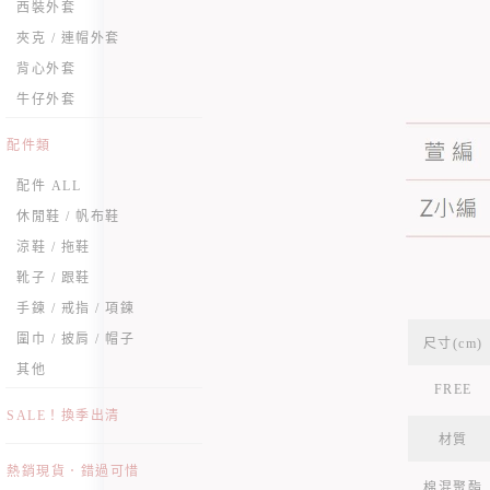
西裝外套
夾克 / 連帽外套
背心外套
牛仔外套
配件類
配件 ALL
休閒鞋 / 帆布鞋
涼鞋 / 拖鞋
靴子 / 跟鞋
手鍊 / 戒指 / 項鍊
圍巾 / 披肩 / 帽子
尺寸(cm)
其他
FREE
SALE！換季出清
材質
熱銷現貨．錯過可惜
棉混聚酯