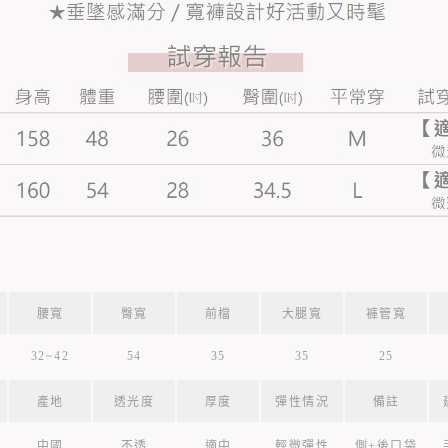
腰寬
臀寬
前檔
大腿寬
褲管寬
32~42
54
35
35
25
產地
透光度
厚度
彈性情況
備註
中國
不透
適中
輕微彈性
側+後口袋