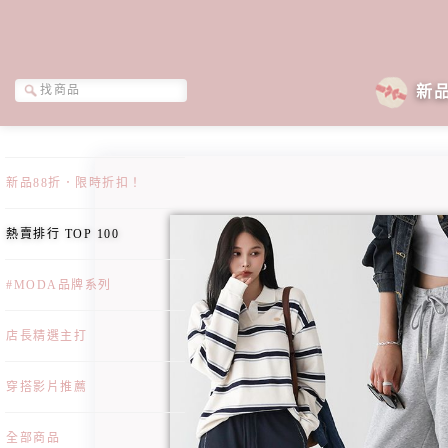
新
新品88折．限時折扣！
熱賣排行 TOP 100
#MODA品牌系列
店長精選主打
穿搭影片推薦
全部商品