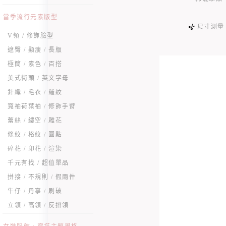
當季流行元素版型
尺寸測量
V領 / 修飾臉型
遮臀 / 顯瘦 / 長版
極簡 / 素色 / 百搭
美式街頭 / 英文字母
針織 / 毛衣 / 羅紋
寬袖荷葉袖 / 修飾手臂
蕾絲 / 縷空 / 雕花
條紋 / 格紋 / 圓點
碎花 / 印花 / 渲染
千元有找 / 超值單品
拼接 / 不規則 / 假兩件
牛仔 / 丹寧 / 刷破
立領 / 高領 / 反摺領