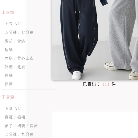
上衣類
上衣 ALL
五分袖 / 七分袖
襯衫 / 雪紡
短袖
內搭 / 背心上衣
針織 / 毛衣
長袖
已賣出：
111
件
連帽
下身類
下身 ALL
寬褲 / 褲裙
裙子 / 裙裝 / 長裙
七分褲 / 九分褲