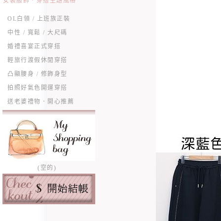
女裝服飾．穿搭主題風格
OL白領 / 上班族正裝
中性 / 寬鬆 / 大尺碼
婚禮喜宴正式穿搭
輕旅行渡假休閒穿搭
凸顯腰身 / 修飾身型
拍照好氣色開運穿搭
送老婆禮物．開心推薦
(空的)