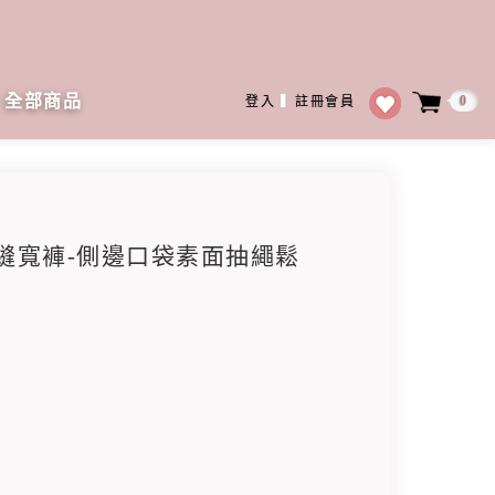
全部商品
0
登入
▍
註冊會員
色車縫寬褲-側邊口袋素面抽繩鬆