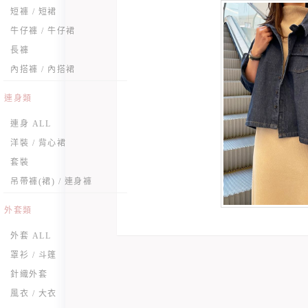
短褲 / 短裙
牛仔褲 / 牛仔裙
長褲
內搭褲 / 內搭裙
連身類
連身 ALL
洋裝 / 背心裙
套裝
吊帶褲(裙) / 連身褲
外套類
外套 ALL
罩衫 / 斗篷
針織外套
風衣 / 大衣