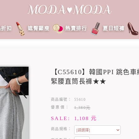
品折扣
遮臀顯瘦
熱賣排行
夏日短褲
【C55610】韓國PPI 跳
緊腰直筒長褲★★
商品編號：
55610
優惠價：
1,380元
SALE:
1,108
元
商品規格：