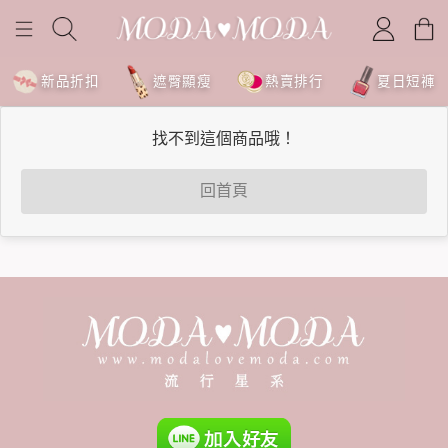
新品折扣
遮臀顯瘦
熱賣排行
夏日短褲
找不到這個商品哦！
回首頁