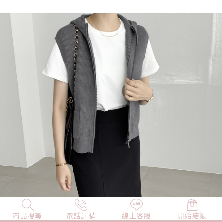
商品搜尋
NEW
電話訂購
店長精選
線上客服
TOP100
開始結帳
小編穿搭