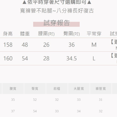
腰寬
臀寬
前檔
大腿寬
褲管寬
35
52
32
33
31
37
54
33
34
32