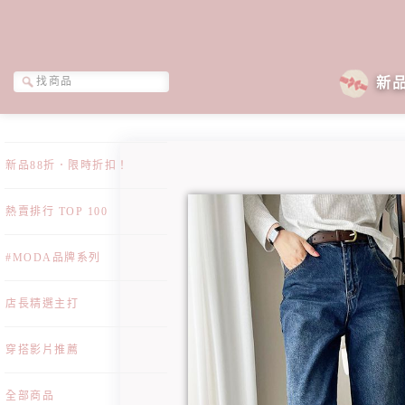
新
新品88折．限時折扣！
熱賣排行 TOP 100
#MODA品牌系列
店長精選主打
穿搭影片推薦
全部商品