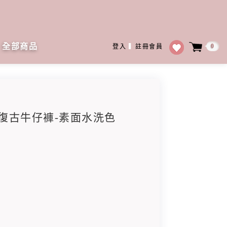
全部商品
0
登入
▍
註冊會員
八分復古牛仔褲-素面水洗色