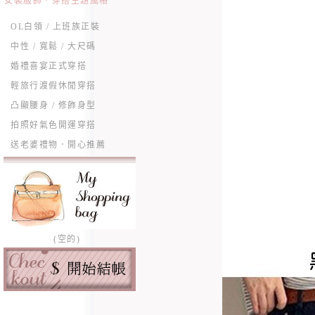
女裝服飾．穿搭主題風格
OL白領 / 上班族正裝
中性 / 寬鬆 / 大尺碼
婚禮喜宴正式穿搭
輕旅行渡假休閒穿搭
凸顯腰身 / 修飾身型
拍照好氣色開運穿搭
送老婆禮物．開心推薦
(空的)