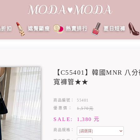
品折扣
遮臀顯瘦
熱賣排行
夏日短褲
【C55401】韓國MNR 
寬褲管★★
商品編號：
55401
優惠價：
1,570元
SALE:
1,380
元
商品規格：