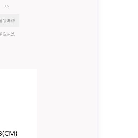
80
建議洗滌
手洗乾洗