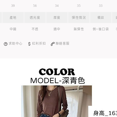
39
56
34
35
33
產地
透光度
厚度
彈性情況
備註
中國
不透
適中
無彈性
側+後口袋
求助中心
紅利折扣
聯絡客服