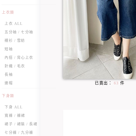
上衣類
上衣 ALL
五分袖 / 七分袖
襯衫 / 雪紡
短袖
內搭 / 背心上衣
針織 / 毛衣
長袖
已賣出：
63
件
連帽
下身類
下身 ALL
寬褲 / 褲裙
裙子 / 裙裝 / 長裙
七分褲 / 九分褲