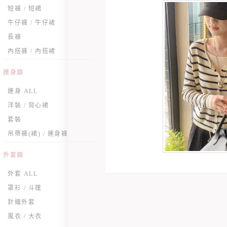
短褲 / 短裙
牛仔褲 / 牛仔裙
長褲
內搭褲 / 內搭裙
連身類
連身 ALL
洋裝 / 背心裙
套裝
吊帶褲(裙) / 連身褲
外套類
外套 ALL
罩衫 / 斗篷
針織外套
風衣 / 大衣