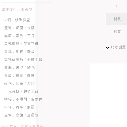
L
當季流行元素版型
材質
V領 / 修飾臉型
遮臀 / 顯瘦 / 長版
棉質
極簡 / 素色 / 百搭
美式街頭 / 英文字母
尺寸測量
針織 / 毛衣 / 羅紋
寬袖荷葉袖 / 修飾手臂
蕾絲 / 縷空 / 雕花
條紋 / 格紋 / 圓點
碎花 / 印花 / 渲染
千元有找 / 超值單品
拼接 / 不規則 / 假兩件
牛仔 / 丹寧 / 刷破
立領 / 高領 / 反摺領