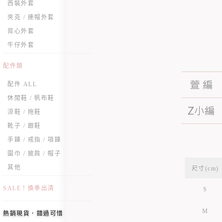
西裝外套
夾克 / 連帽外套
背心外套
牛仔外套
配件類
配件 ALL
休閒鞋 / 帆布鞋
涼鞋 / 拖鞋
靴子 / 跟鞋
手鍊 / 戒指 / 項鍊
圍巾 / 披肩 / 帽子
其他
尺寸(cm)
SALE！換季出清
S
M
熱銷現貨．錯過可惜