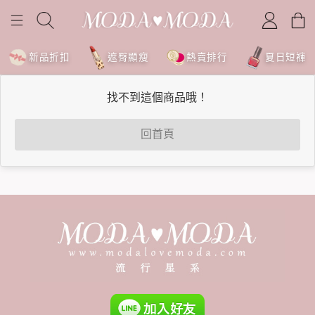
新品折扣
遮臀顯瘦
熱賣排行
夏日短褲
找不到這個商品哦！
回首頁