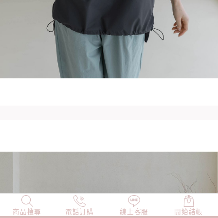
商品搜尋
NEW
電話訂購
店長精選
線上客服
TOP100
開始結帳
小編穿搭