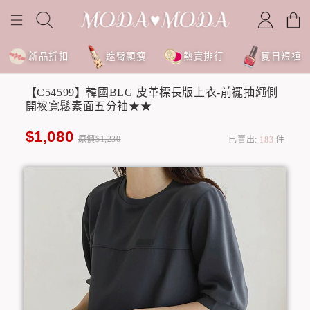
新品折扣
遮臀顯瘦
熱賣排行
夏日短褲
【C54599】韓國BLG 皮革標長版上衣-前襬抽繩側
開衩寬鬆素面五分袖★★
$1,080
原價$1,230
已賣出:
183
件