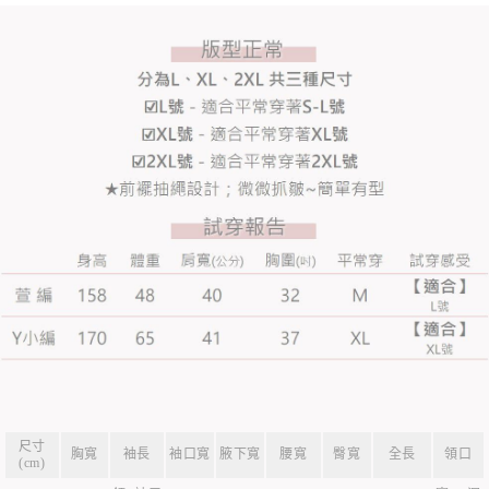
尺寸
胸寬
袖長
袖口寬
腋下寬
腰寬
臀寬
全長
領口
(cm)