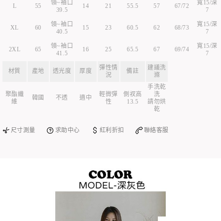
領~袖口
寬15/深
L
55
14
21
55.5
57
67/72
39.5
7
領~袖口
寬15/深
XL
60
15
23
60.5
62
68/73
40.5
7
領~袖口
寬15/深
2XL
65
16
25
65.5
67
69/74
41.5
7
彈性情
建議洗
材質
產地
透光度
厚度
備註
況
滌
手洗乾
聚酯纖
輕微彈
側衩高
洗
韓國
不透
適中
維
性
13.5
請勿烘
乾
尺寸測量
求助中心
紅利折扣
聯絡客服