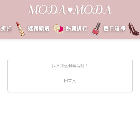
品折扣
遮臀顯瘦
熱賣排行
夏日短褲
找不到這個商品哦！
回首頁