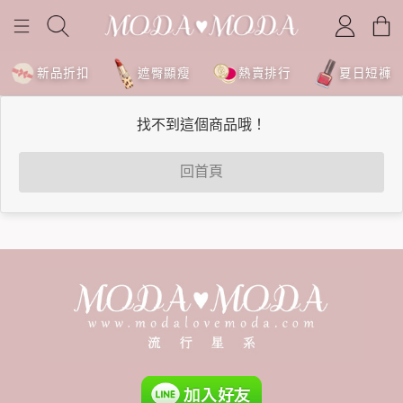
新品折扣
遮臀顯瘦
熱賣排行
夏日短褲
找不到這個商品哦！
回首頁