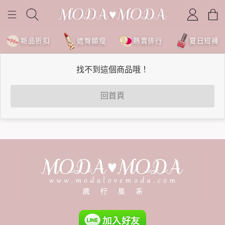
新品折扣
遮臀顯瘦
熱賣排行
夏日短褲
找不到這個商品哦！
回首頁