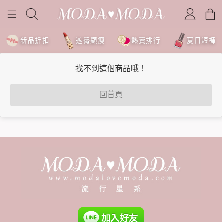
新品折扣
遮臀顯瘦
熱賣排行
夏日短褲
找不到這個商品哦！
回首頁