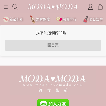
新品折扣
遮臀顯瘦
熱賣排行
夏日短褲
找不到這個商品哦！
回首頁