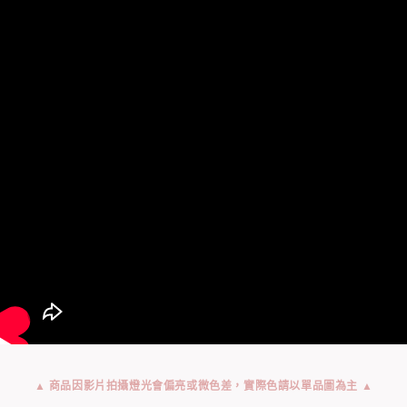
▲ 商品因影片拍攝燈光會偏亮或微色差，實際色請以單品圖為主 ▲