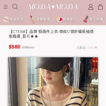
新品折扣
遮臀顯瘦
熱賣排行
夏日短褲
【C73568】品牌 假兩件上衣-條紋U領針織長袖透
氣親膚_影片★★
$580
原價$660
已賣出:
1366
件