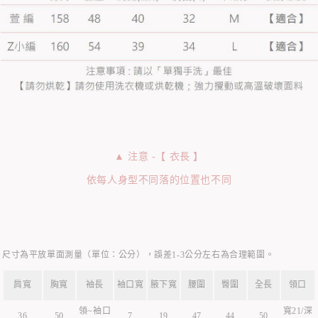
▲ 注意 -【 衣長 】
依每人身型不同落的位置也不同
尺寸為平放單面測量（單位：公分），誤差1-3公分左右為合理範圍。
肩寬
胸寬
袖長
袖口寬
腋下寬
腰圍
臀圍
全長
領口
領~袖口
寬21/深
36
50
7
19
47
44
50