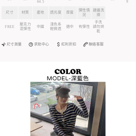
64.5
9
彈性情
建議洗
尺寸
材質
產地
透光度
厚度
況
滌
手洗
壓克力
淺色系
FREE
中國
適中
有彈性
請勿烘
混彈性
輕微透
乾
尺寸測量
求助中心
紅利折扣
聯絡客服