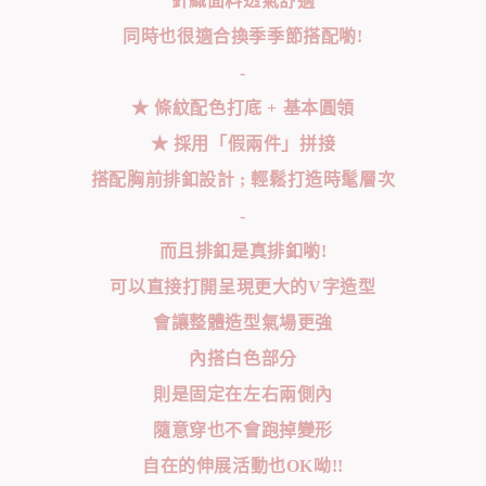
針織面料透氣舒適
同時也很適合換季季節搭配喲!
-
★ 條紋配色打底 + 基本圓領
★ 採用「假兩件」拼接
搭配胸前排釦設計 ; 輕鬆打造時髦層次
-
而且排釦是真排釦喲!
可以直接打開呈現更大的V字造型
會讓整體造型氣場更強
內搭白色部分
則是固定在左右兩側內
隨意穿也不會跑掉變形
自在的伸展活動也OK呦!!