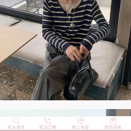
商品搜尋
NEW
電話訂購
店長精選
線上客服
TOP100
開始結帳
小編穿搭