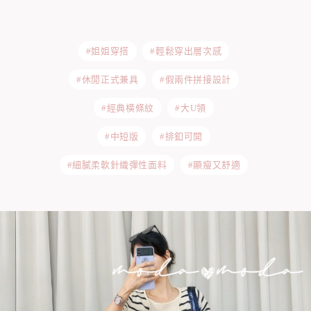
#姐姐穿搭
#輕鬆穿出層次感
#休閒正式兼具
#假兩件拼接設計
#經典橫條紋
#大U領
#中短版
#排釦可開
#細膩柔軟針織彈性面料
#顯瘦又舒適