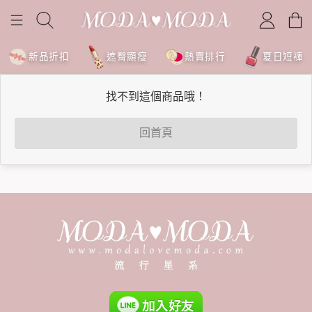
新品折扣
遮臀顯瘦
熱賣排行
夏日短褲
找不到這個商品哦！
回首頁