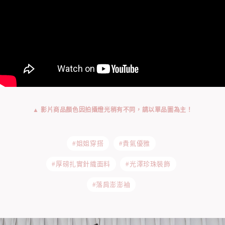
▲ 影片商品顏色因拍攝燈光稍有不同，請以單品圖為主！
#姐姐穿搭
#貴氣優雅
#厚磅扎實針織面料
#光澤珍珠裝飾
#落肩澎澎袖