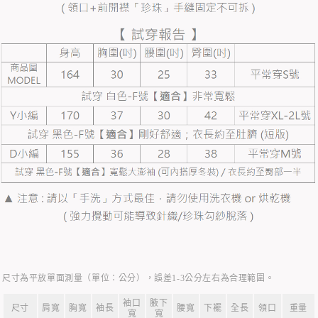
尺寸為平放單面測量（單位：公分），誤差1-3公分左右為合理範圍。
袖口
腋下
尺寸
肩寬
胸寬
袖長
腰寬
下襬
全長
領口
重量
寬
寬