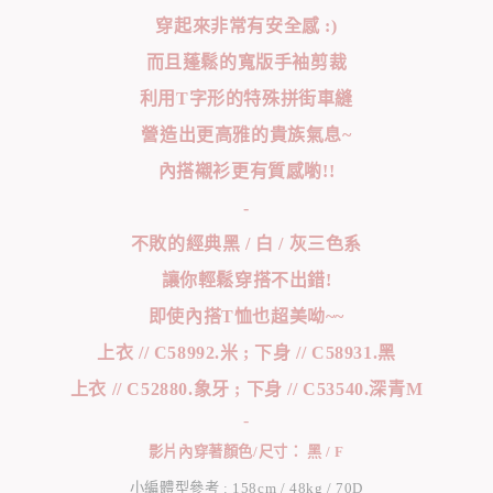
穿起來非常有安全感 :)
而且蓬鬆的寬版手袖剪裁
利用T字形的特殊拼街車縫
營造出更高雅的貴族氣息~
內搭襯衫更有質感喲!!
-
不敗的經典黑 / 白 / 灰三色系
讓你輕鬆穿搭不出錯!
即使內搭T恤也超美呦~~
上衣 // C58992.米 ; 下身 // C58931.黑
上衣 // C52880.象牙 ; 下身 // C53540.深青M
-
影片內穿著顏色/尺寸： 黑 / F
小編體型參考 : 158cm / 48kg / 70D