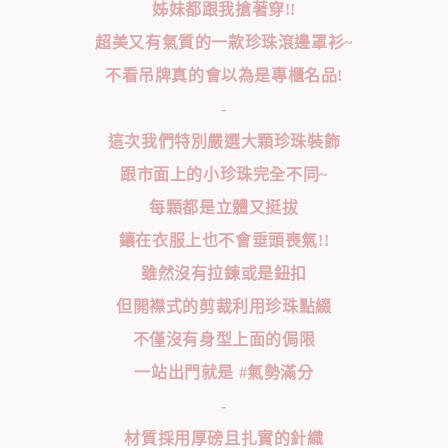
姊妹都跟我搶著穿!!
超美又有氣質的一款珍珠滾邊罩衫~
不看吊牌真的會以為是專櫃名品!
-
這次我們特別嚴選大顆珍珠裝飾
跟市面上的小珍珠完全不同~
每顆都是立體又挺拔
鑲在衣服上也不會垂頭喪氣!!
雖然沒有拉鍊或是鈕扣
但開襟式的剪裁利用珍珠點綴
不僅沒有身型上面的侷限
一站出門就是 #氣勢滿分
-
材質採用厚磅且扎實的針織