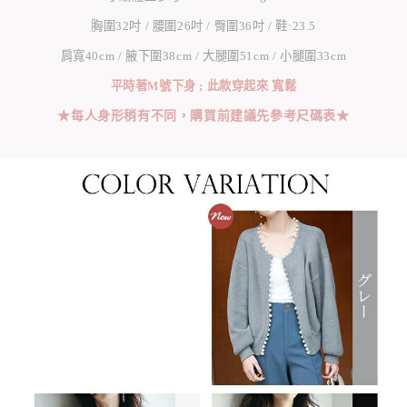
胸圍32吋 / 腰圍26吋 / 臀圍36吋 / 鞋:23.5
肩寬40cm / 腋下圍38cm / 大腿圍51cm / 小腿圍33cm
平時著M號下身 ; 此款穿起來 寬鬆
★每人身形稍有不同，購買前建議先參考尺碼表★