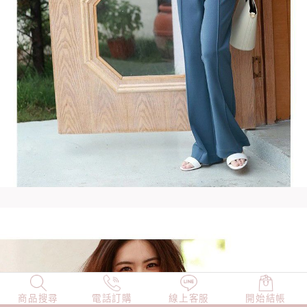
商品搜尋
NEW
電話訂購
店長精選
線上客服
TOP100
開始結帳
小編穿搭