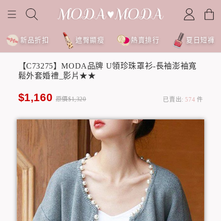
新品折扣
遮臀顯瘦
熱賣排行
夏日短褲
【C73275】MODA品牌 U領珍珠罩衫-長袖澎袖寬
鬆外套婚禮_影片★★
$1,160
原價$1,320
已賣出:
574
件