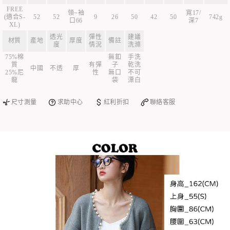
FREE
領~袖
寬17/
(適合S-
52
52
9
26
50
42
50
742g
口66
深7
XL)
透光
彈性
建議
材質
產地
厚度
備註
度
情況
洗滌
75%棉
無釦
手洗
質
有彈
子
乾洗
中國
不透
厚
25%尼
性
無口
不可
龍
袋
漂白
尺寸測量
求助中心
紅利折扣
聯絡客服