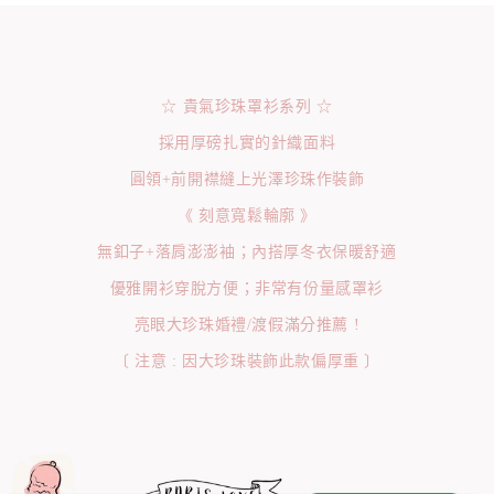
☆ 貴氣珍珠罩衫系列 ☆
採用厚磅扎實的針織面料
圓領+前開襟縫上光澤珍珠作裝飾
《 刻意寬鬆輪廓 》
無釦子+落肩澎澎袖；內搭厚冬衣保暖舒適
優雅開衫穿脫方便；非常有份量感罩衫
亮眼大珍珠婚禮/渡假滿分推薦 !
〔 注意 : 因大珍珠裝飾此款偏厚重 〕