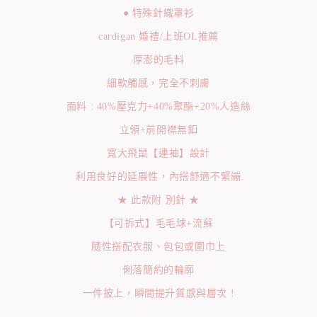
● 特殊針織罩衫
cardigan 婚禮/上班OL推薦
厚澎的毛料
細軟觸感，完全不刺膚
面料 : 40%壓克力+40%聚酯+20%人造絲
立領+前開襟無釦
寬大飛鼠【連袖】設計
利用良好的延展性，內搭舒適不緊繃
★ 此款附 別針 ★
【可拆式】毛毛球+流蘇
隨性搭配衣服、包包或圍巾上
俐落簡約的輪廓
一件披上，瞬間提升質感與層次 !
-