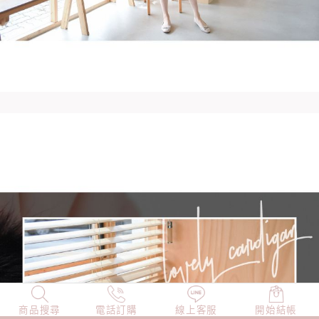
商品搜尋
NEW
電話訂購
店長精選
線上客服
TOP100
開始結帳
小編穿搭