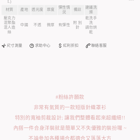
L)
彈性情
建議洗
材質
產地
透光度
厚度
備註
況
滌
壓克力
乾洗手
混聚酯
附 別
洗
中國
不透
微厚
有彈性
混人造
針
請勿烘
絲
乾
尺寸測量
求助中心
紅利折扣
聯絡客服
#粉絲許願款
非常有氣質的一款短版針織罩衫
特別的寬袖剪裁設計; 讓我們整體看起來超纖細!!
內搭一件合身洋裝就是簡單又不失優雅的裝扮囉 ~
不論參加各種場合都適合又落落大方