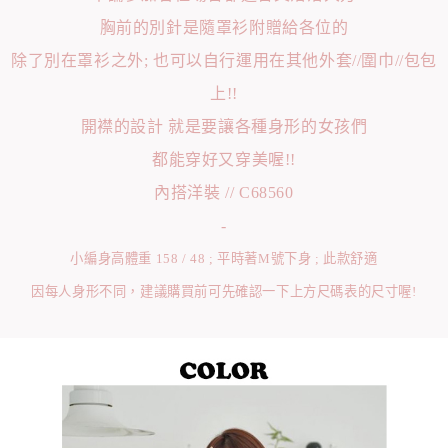
胸前的別針是隨罩衫附贈給各位的
除了別在罩衫之外; 也可以自行運用在其他外套//圍巾//包包
上!!
開襟的設計 就是要讓各種身形的女孩們
都能穿好又穿美喔!!
內搭洋裝 // C68560
-
小編身高體重 158 / 48 ; 平時著M號下身 ; 此款舒適
因每人身形不同，建議購買前可先確認一下上方尺碼表的尺寸喔!