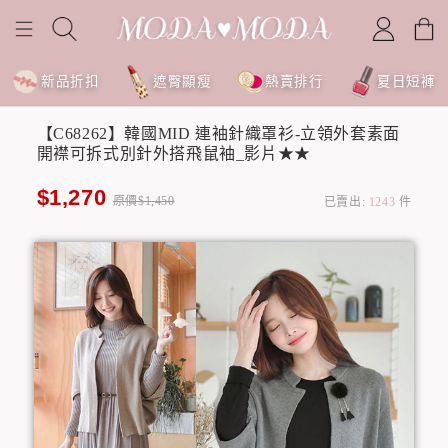
新品折扣
遮臀顯瘦
熱賣排行
夏日短褲
【C68262】韓國MID 連袖針織罩衫-立領外套素面
開襟可拆式別針外搭飛鼠袖_影片★★
$1,270
原價$1,450
已賣出:
1243
件