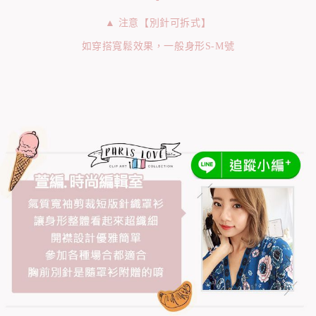
▲ 注意【別針可拆式】
如穿搭寬鬆效果，一般身形S-M號