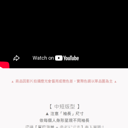
▲ 商品因影片拍攝燈光會偏亮或微色差，實際色請以單品圖為主 ▲