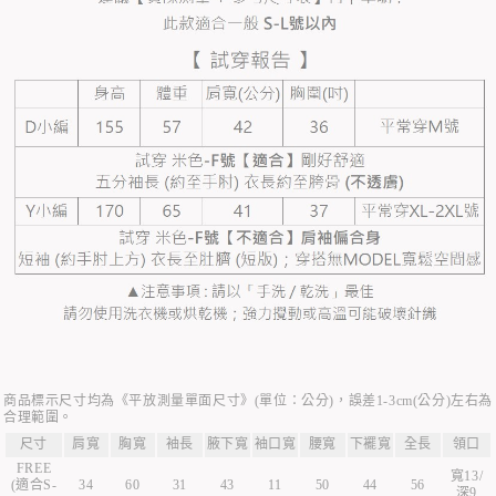
商品標示尺寸均為《平放測量單面尺寸》(單位：公分)，誤差1-3cm(公分)左右為
合理範圍。
尺寸
肩寬
胸寬
袖長
腋下寬
袖口寬
腰寬
下襬寬
全長
領口
FREE
寬13/
(適合S-
34
60
31
43
11
50
44
56
深9