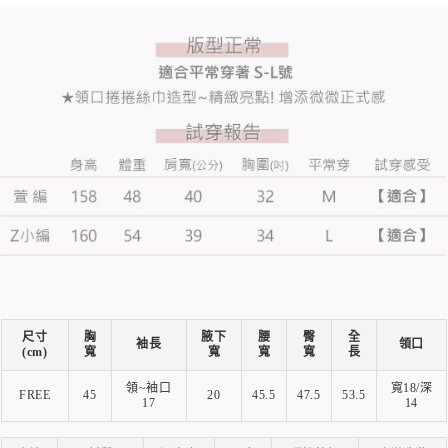
尺寸
胸
腋下
腰
臀
全
袖長
領口
(cm)
寬
寬
寬
寬
長
領~袖口
寬18/深
FREE
45
20
45.5
47.5
53.5
17
14