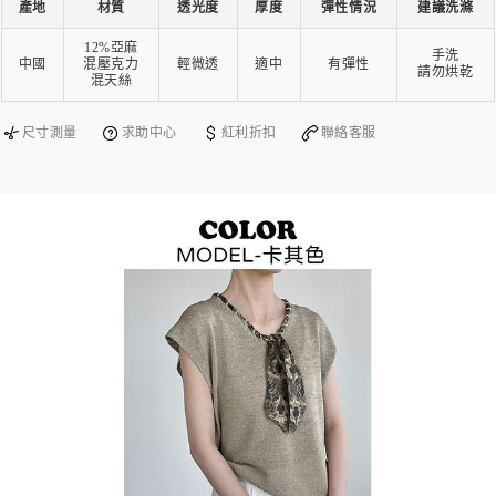
產地
材質
透光度
厚度
彈性情況
建議洗滌
12%亞麻
手洗
中國
混壓克力
輕微透
適中
有彈性
請勿烘乾
混天絲
尺寸測量
求助中心
紅利折扣
聯絡客服