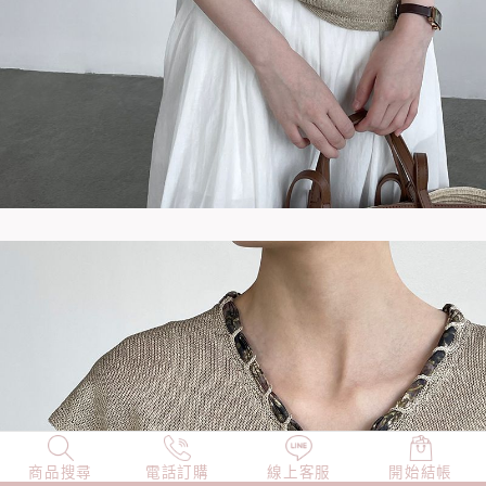
商品搜尋
NEW
電話訂購
店長精選
線上客服
TOP100
開始結帳
小編穿搭