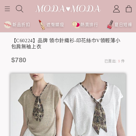
新品折扣
遮臀顯瘦
熱賣排行
夏日短褲
【C60224】品牌 領巾針織衫-印花絲巾V領輕薄小
包肩無袖上衣
$780
已賣出:
9
件