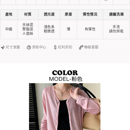
產地
材質
透光度
厚度
彈性情況
建議洗滌
天絲混
淺色系
手洗
中國
聚酯混
薄
有彈性
輕微透
請勿烘乾
人造絲
尺寸測量
求助中心
紅利折扣
聯絡客服