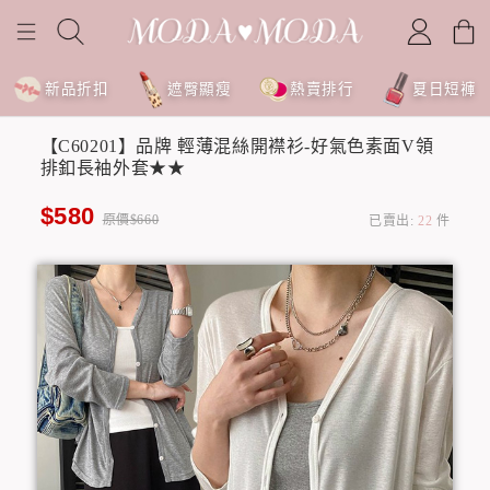
新品折扣
遮臀顯瘦
熱賣排行
夏日短褲
【C60201】品牌 輕薄混絲開襟衫-好氣色素面V領
排釦長袖外套★★
$580
原價$660
已賣出:
22
件