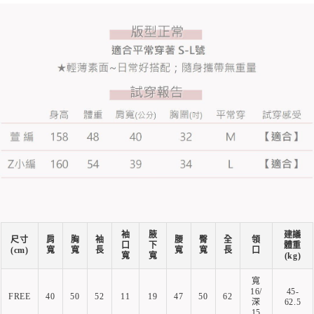
袖
腋
建議
尺寸
肩
胸
袖
腰
臀
全
領
口
下
體重
(cm)
寬
寬
長
寬
寬
長
口
寬
寬
(kg)
寬
16/
45-
FREE
40
50
52
11
19
47
50
62
深
62.5
15