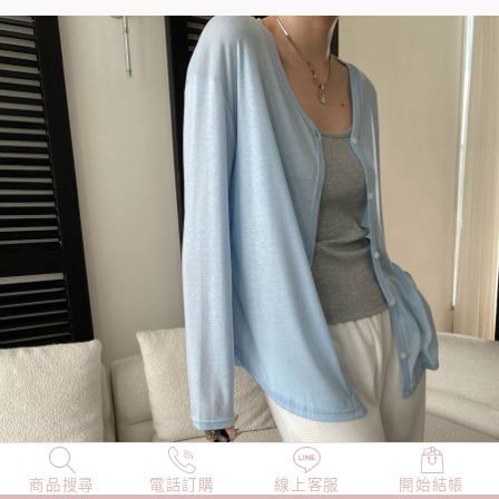
商品搜尋
NEW
電話訂購
店長精選
線上客服
TOP100
開始結帳
小編穿搭