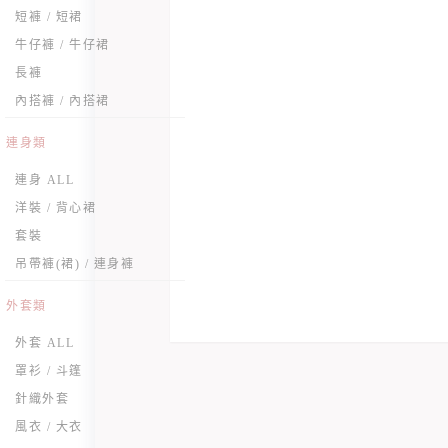
短褲 / 短裙
牛仔褲 / 牛仔裙
長褲
內搭褲 / 內搭裙
連身類
連身 ALL
洋裝 / 背心裙
套裝
吊帶褲(裙) / 連身褲
外套類
外套 ALL
罩衫 / 斗篷
針織外套
風衣 / 大衣