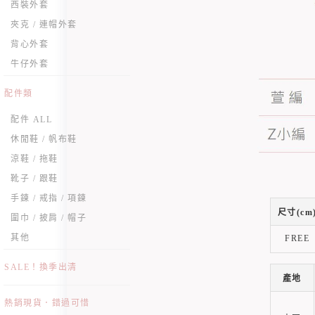
西裝外套
夾克 / 連帽外套
背心外套
牛仔外套
配件類
配件 ALL
休閒鞋 / 帆布鞋
涼鞋 / 拖鞋
靴子 / 跟鞋
手鍊 / 戒指 / 項鍊
尺寸(cm
圍巾 / 披肩 / 帽子
其他
FREE
SALE！換季出清
產地
熱銷現貨．錯過可惜