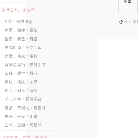
中國
當季流行元素版型
尺寸測
V領 / 修飾臉型
遮臀 / 顯瘦 / 長版
極簡 / 素色 / 百搭
美式街頭 / 英文字母
針織 / 毛衣 / 羅紋
寬袖荷葉袖 / 修飾手臂
蕾絲 / 縷空 / 雕花
條紋 / 格紋 / 圓點
碎花 / 印花 / 渲染
千元有找 / 超值單品
拼接 / 不規則 / 假兩件
牛仔 / 丹寧 / 刷破
立領 / 高領 / 反摺領