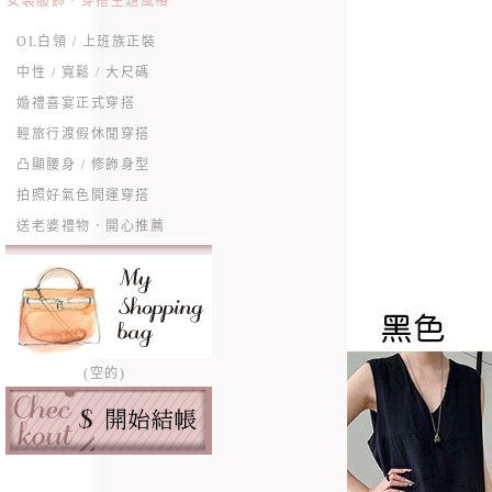
女裝服飾．穿搭主題風格
OL白領 / 上班族正裝
中性 / 寬鬆 / 大尺碼
婚禮喜宴正式穿搭
輕旅行渡假休閒穿搭
凸顯腰身 / 修飾身型
拍照好氣色開運穿搭
送老婆禮物．開心推薦
(空的)