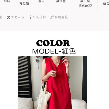
亞麻
適中
無彈性
無口袋
輕微透
請
側衩高35
量
求助中心
紅利折扣
聯絡客服