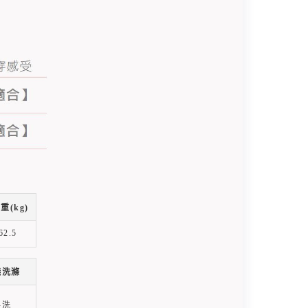
重(kg)
62.5
議洗滌
手洗