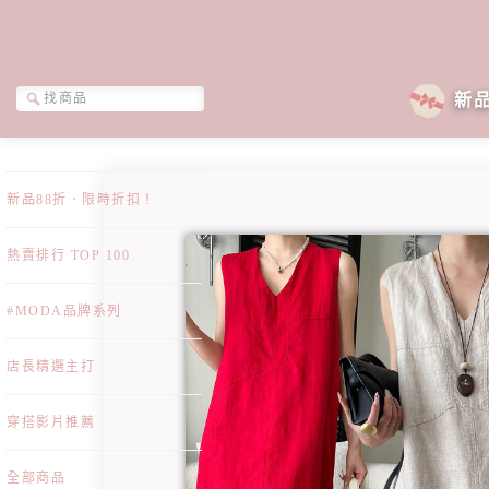
新
新品88折．限時折扣！
熱賣排行 TOP 100
#MODA品牌系列
店長精選主打
穿搭影片推薦
全部商品