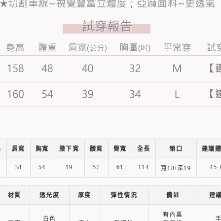
)
肩寬
胸寬
腋下寬
腰寬
臀寬
全長
領口
建議體
38
54
19
57
61
114
45-
寬18/深19
材質
透光度
厚度
彈性情況
備註
建
有內裏
白色