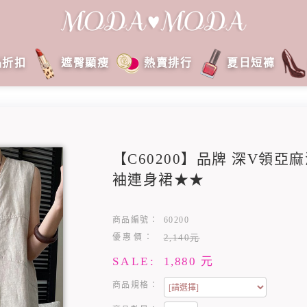
品折扣
遮臀顯瘦
熱賣排行
夏日短褲
【C60200】品牌 深V領
袖連身裙★★
商品編號：
60200
優惠價：
2,140元
SALE:
1,880
元
商品規格：