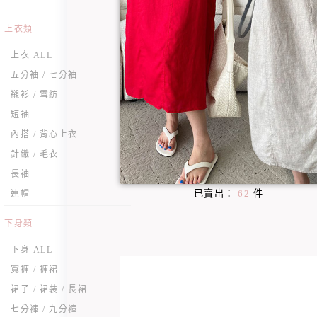
上衣類
上衣 ALL
五分袖 / 七分袖
襯衫 / 雪紡
短袖
內搭 / 背心上衣
針織 / 毛衣
長袖
已賣出：
62
件
連帽
下身類
下身 ALL
寬褲 / 褲裙
裙子 / 裙裝 / 長裙
七分褲 / 九分褲