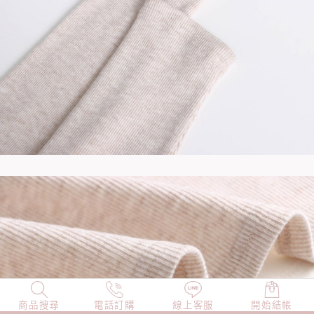
商品搜尋
NEW
電話訂購
店長精選
線上客服
TOP100
開始結帳
小編穿搭