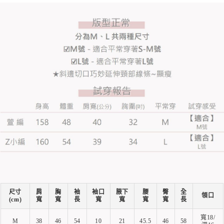
尺寸
肩
胸
袖
袖口
腋下
腰
臀
全
領口
(cm)
寬
寬
長
寬
寬
寬
寬
長
寬18/
M
38
46
54
10
21
45.5
46
58