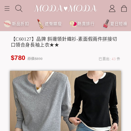
新品折扣
遮臀顯瘦
熱賣排行
夏日短褲
【C60127】品牌 斜邊領針織衫-素面假兩件拼接切
口領合身長袖上衣★★
$780
原價$890
已賣出:
43
件