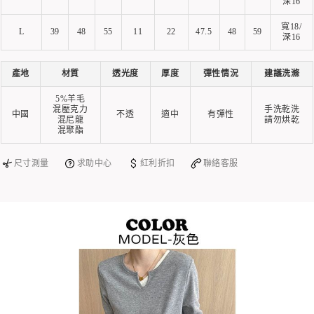
深16
寬18/
L
39
48
55
11
22
47.5
48
59
深16
產地
材質
透光度
厚度
彈性情況
建議洗滌
5%羊毛
混壓克力
手洗乾洗
中國
不透
適中
有彈性
混尼龍
請勿烘乾
混聚酯
尺寸測量
求助中心
紅利折扣
聯絡客服