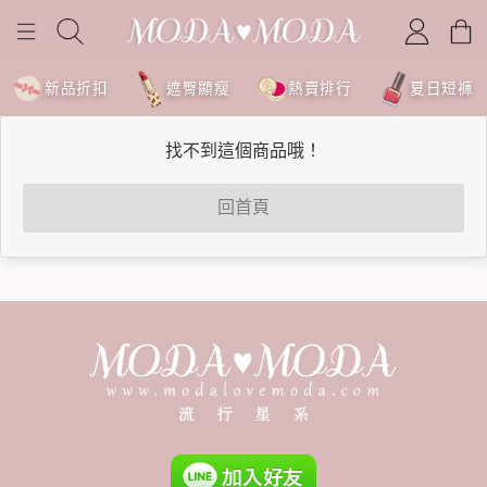
新品折扣
遮臀顯瘦
熱賣排行
夏日短褲
找不到這個商品哦！
回首頁