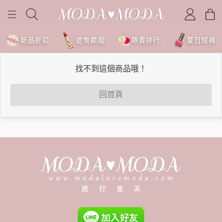
新品折扣
遮臀顯瘦
熱賣排行
夏日短褲
找不到這個商品哦！
回首頁