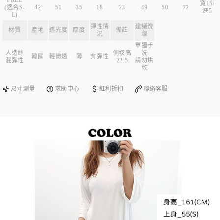
FREE
寬15/
(適合S-
42
51
35
18
23
49
50
72
深5
L)
彈性情
建議洗
材質
產地
透光度
厚度
備註
況
滌
單獨手
人造絲
側衩高
洗
韓國
輕微透
薄
有彈性
混彈性
22.5
請勿烘
乾
尺寸測量
求助中心
紅利折扣
聯絡客服