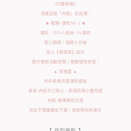
《Q彈長版》
涼感百搭「內搭」在這裡 !
★ 輕薄+彈性NO.1 ★
面料 : 95%人造絲+5%彈性
寬口圓領 / 落肩七分袖
加入【側高衩】設計
提升臀部活動空間；側面個性有型 !
▲ 透視感 ▲
布料柔軟且垂彈性極強
單穿-內搭平口背心，若隱若現小露性感
內搭-輕薄無存在感
完全不緊繃露出下襬，穿搭時尚有層次