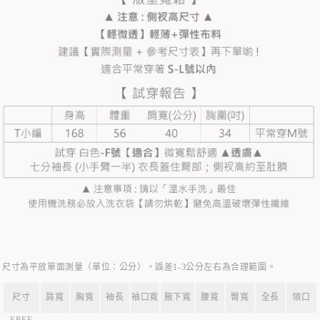
尺寸為平放單面測量（單位：公分），誤差1-3公分左右為合理範圍。
尺寸
肩寬
胸寬
袖長
袖口寬
腋下寬
腰寬
臀寬
全長
領口