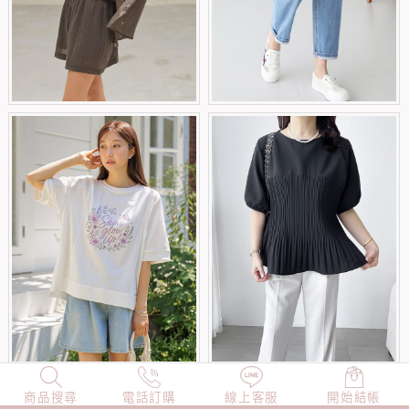
商品搜尋
NEW
電話訂購
店長精選
線上客服
TOP100
開始結帳
小編穿搭