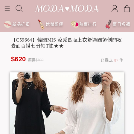
新品折扣
遮臀顯瘦
熱賣排行
夏日短褲
【C59664】韓國MIS 涼感長版上衣舒適圓領側開衩
素面百搭七分袖T恤★★
$620
原價$700
已賣出:
87
件