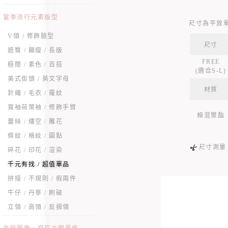
當季流行元素版型
尺寸為平放
V領 / 修飾臉型
尺寸
遮臀 / 顯瘦 / 長版
FREE
極簡 / 素色 / 百搭
(適合S-L)
美式街頭 / 英文字母
材質
針織 / 毛衣 / 羅紋
寬袖荷葉袖 / 修飾手臂
棉混聚酯
蕾絲 / 縷空 / 雕花
條紋 / 格紋 / 圓點
尺寸測量
碎花 / 印花 / 渲染
千元有找 / 超值單品
拼接 / 不規則 / 假兩件
牛仔 / 丹寧 / 刷破
立領 / 高領 / 反摺領