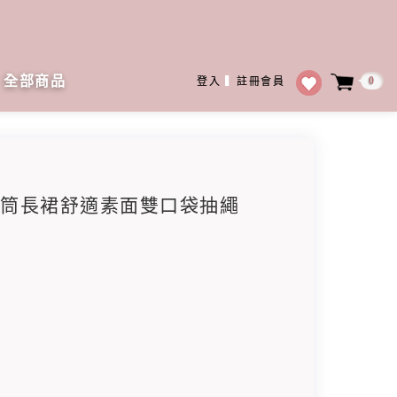
全部商品
0
登入
▍
註冊會員
休閒直筒長裙舒適素面雙口袋抽繩