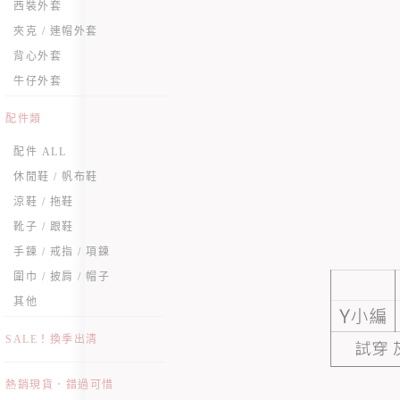
西裝外套
夾克 / 連帽外套
背心外套
牛仔外套
配件類
配件 ALL
休閒鞋 / 帆布鞋
涼鞋 / 拖鞋
靴子 / 跟鞋
手鍊 / 戒指 / 項鍊
圍巾 / 披肩 / 帽子
其他
SALE！換季出清
熱銷現貨．錯過可惜