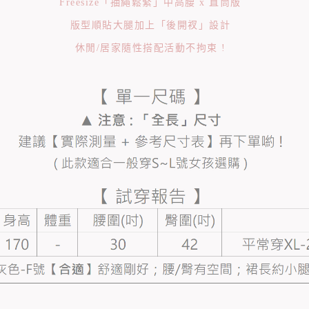
Freesize「抽繩鬆緊」中高腰 x 直筒版
版型順貼大腿加上「後開衩」設計
休閒/居家隨性搭配活動不拘束 !