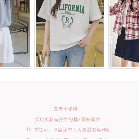
溫柔小姐姐 !
採用柔軟有彈性的棉+聚酯纖維
「四季皆可」厚度適中；內層滑順無刷毛