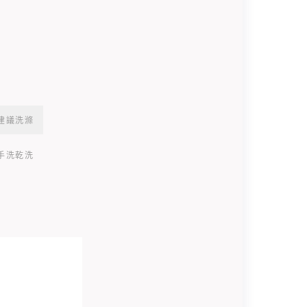
建議洗滌
手洗乾洗