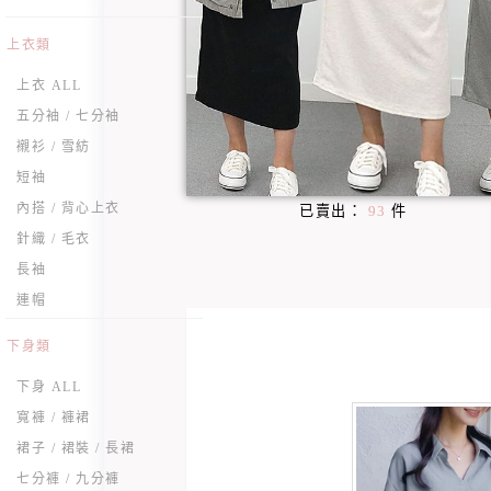
上衣類
上衣 ALL
五分袖 / 七分袖
襯衫 / 雪紡
短袖
內搭 / 背心上衣
已賣出：
93
件
針織 / 毛衣
長袖
連帽
下身類
下身 ALL
寬褲 / 褲裙
裙子 / 裙裝 / 長裙
七分褲 / 九分褲