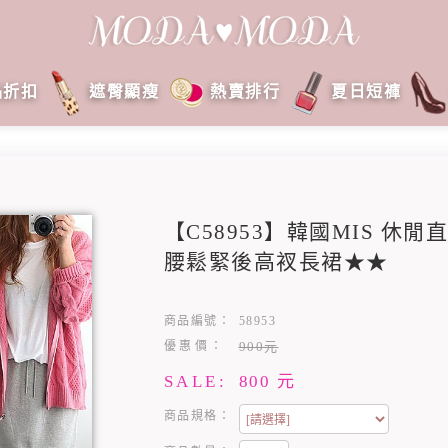
品折扣
遮臀顯瘦
熱賣排行
夏日短褲
【C58953】韓國MIS 
腰鬆緊後高衩長裙★★
商品編號：
58953
優惠價：
900元
SALE:
800
元
商品規格：