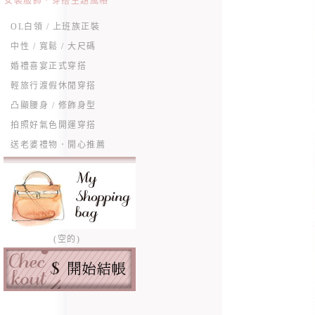
女裝服飾．穿搭主題風格
OL白領 / 上班族正裝
中性 / 寬鬆 / 大尺碼
婚禮喜宴正式穿搭
輕旅行渡假休閒穿搭
凸顯腰身 / 修飾身型
拍照好氣色開運穿搭
送老婆禮物．開心推薦
(空的)