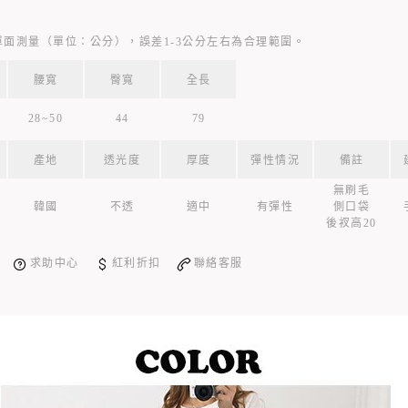
單面測量（單位：公分），誤差1-3公分左右為合理範圍。
腰寬
臀寬
全長
28~50
44
79
產地
透光度
厚度
彈性情況
備註
無刷毛
韓國
不透
適中
有彈性
側口袋
後衩高20
求助中心
紅利折扣
聯絡客服