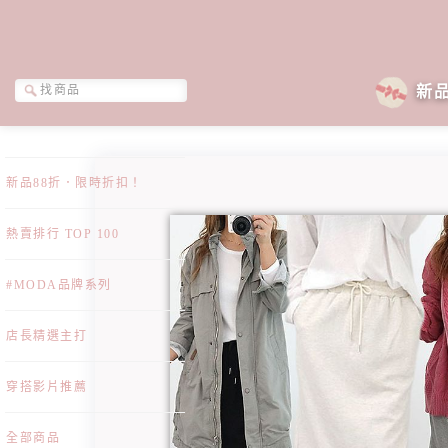
新
新品88折．限時折扣！
熱賣排行 TOP 100
#MODA品牌系列
店長精選主打
穿搭影片推薦
全部商品